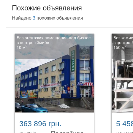
Похожие объявления
Найдено
3
похожих объявления
Без агентских помещение под бизнес
Без коми
в центре г.Змиёв.
в центре 
2
2
10 м
150 м
363 896 грн.
5 45