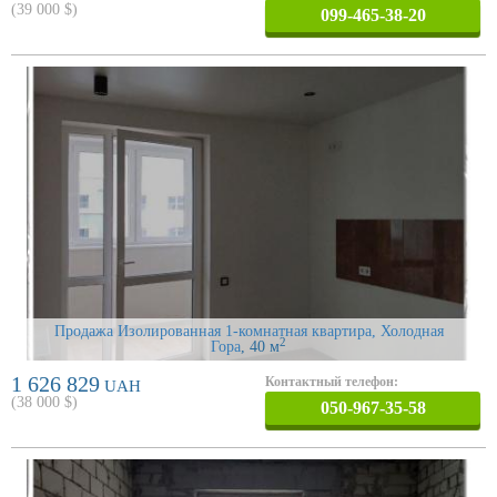
(
39 000
$)
099-465-38-20
Продажа Изолированная 1-комнатная квартира, Холодная
2
Гора
, 40 м
1 626 829
Контактный телефон:
UAH
(
38 000
$)
050-967-35-58