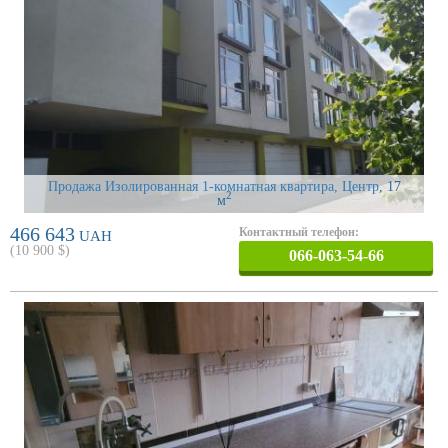
Продажа Изолированная 1-комнатная квартира, Центр
, 17
2
м
466 643
Контактный телефон:
UAH
(
10 900
$)
066-063-54-66