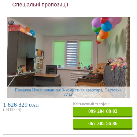
Спеціальні пропозиції
Продажа Изолированная 3-комнатная квартира, Салтовка
,
2
77 м
1 626 829
Контактный телефон:
UAH
(
38 000
$)
099-204-08-02
067-305-56-86