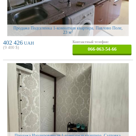
Продажа Подселенка 1-комнатная квартира, Павлово Поле
,
2
23 м
402 426
Контактный телефон:
UAH
(
9 400
$)
066-063-54-66
Продажа Изолированная 1-комнатная квартира, Салтовка
,