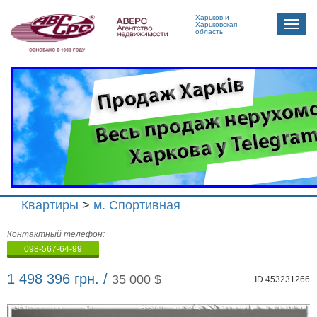
Харьков и
Toggle
Харьковская
область
naviga
Квартиры
>
м. Спортивная
Агенство
Контактный телефон:
недвижимости
098-567-64-99
"Аверс"
1 498 396 грн. /
35 000 $
ID 453231266