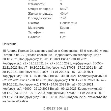
Этажность:
9
2
Общая площадь:
58 м
2
Жилая площадь:
40 м
2
Площадь кухни:
7 м
Схема:
Неизвестно
Материал:
Кирпич
Телефон:
нет
Балкон:
Нет
Описание:
45 Аренда Продам 3к. квартиру, район м. Спортивная, 58.0 кв.м., 5/9, улица
Гагарина пр. 72Г, жилое состояние. Подробности по телефону Вн: a7 -
30.10.2021, Кор(вручную): s1 - 01.11.2021 Вн: a7 - 30.10.2021,
Кор(вручную): a3 - 01.11.2021 Вн: a7 - 30.10.2021, Кор(вручную): 36050 -
22.11.2021 Вн: a7 - 30.10.2021, Кор(вручную): 37008 - 17.12.2021 Вн: a7 -
30.10.2021, Кор(вручную): 21006 - 31.01.2022 Вн: a7 - 30.10.2021,
Кор(вручную): 33014 - 07.06.2022 Вн: a7 - 30.10.2021, Кор(вручную): 46000
- 21.02.2023 Вн: a7 - 30.10.2021, Кор(вручную): 17001 - 23.05.2023 Вн: a7 -
30.10.2021, Кор(вручную): 17001 - 14.08.2023 Вн: a7 - 30.10.2021,
Кор(вручную): 46000 - 26.10.2023 Вн: a3 - 09.12.2023, Кор(вручную): a3 -
09.12.2023 Вн: a3 - 09.12.2023, Кор(вручную): 46000 - 11.06.2025 Вн: a3 -
09.12.2023, Кор(вручную): 31000 - 18.09.2025 Подробнее об этом объекте
на сайте 20.estate
ID 453231266
|
2