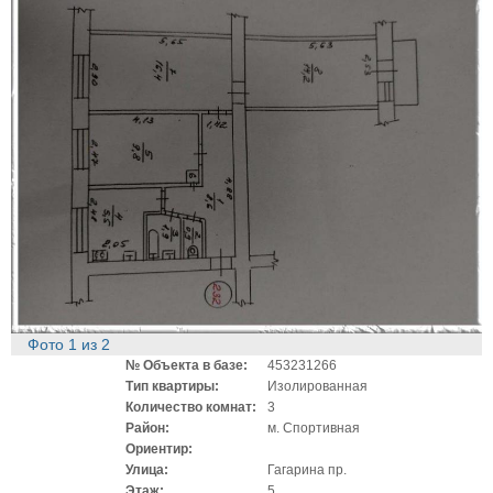
Фото
1
из
2
№ Объекта в базе:
453231266
Тип квартиры:
Изолированная
Количество комнат:
3
Район:
м. Спортивная
Ориентир:
Улица:
Гагарина пр.
Этаж:
5