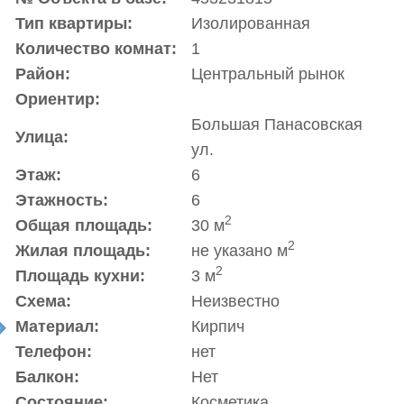
Тип квартиры:
Изолированная
Количество комнат:
1
Район:
Центральный рынок
Ориентир:
Большая Панасовская
Улица:
ул.
Этаж:
6
Этажность:
6
2
Общая площадь:
30 м
2
Жилая площадь:
не указано м
2
Площадь кухни:
3 м
Схема:
Неизвестно
Материал:
Кирпич
t
Телефон:
нет
Балкон:
Нет
Состояние:
Косметика