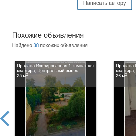
Написать автору
Похожие объявления
Найдено
38
похожих объявления
Продажа Изолированная 1-комнатная
Продажа 
квартира, Центральный рынок
квартира
2
2
25 м
26 м
prev