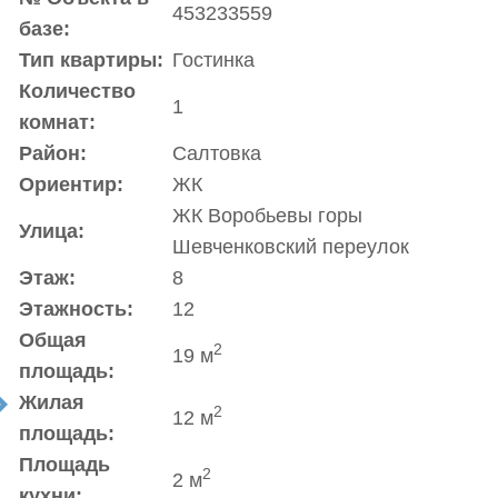
453233559
базе:
Тип квартиры:
Гостинка
Количество
1
комнат:
Район:
Салтовка
Ориентир:
ЖК
ЖК Воробьевы горы
Улица:
Шевченковский переулок
Этаж:
8
Этажность:
12
Общая
2
19 м
площадь:
Жилая
t
2
12 м
площадь:
Площадь
2
2 м
кухни: