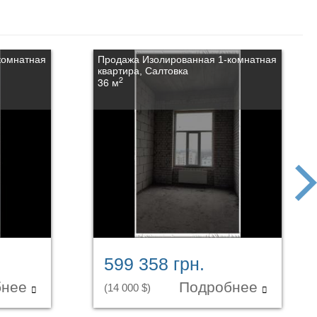
комнатная
Продажа Изолированная 1-комнатная
квартира, Салтовка
2
36 м
next
599 358 грн.
бнее
Подробнее
(14 000 $)