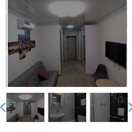
недвижимости
"Аверс"
prev
nex