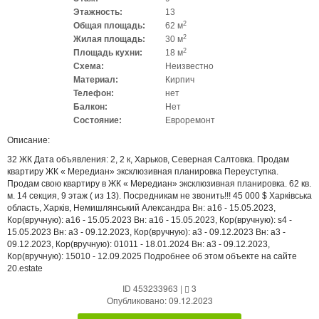
Этажность:
13
2
Общая площадь:
62 м
2
Жилая площадь:
30 м
2
Площадь кухни:
18 м
Схема:
Неизвестно
Материал:
Кирпич
Телефон:
нет
Балкон:
Нет
Состояние:
Евроремонт
Описание:
32 ЖК Дата объявления: 2, 2 к, Харьков, Северная Салтовка. Продам
квартиру ЖК « Мередиан» эксклюзивная планировка Переуступка.
Продам свою квартиру в ЖК « Мередиан» эксклюзивная планировка. 62 кв.
м. 14 секция, 9 этаж ( из 13). Посредникам не звонить!!! 45 000 $ Харківська
область, Харків, Немишлянський Александра Вн: a16 - 15.05.2023,
Кор(вручную): a16 - 15.05.2023 Вн: a16 - 15.05.2023, Кор(вручную): s4 -
15.05.2023 Вн: a3 - 09.12.2023, Кор(вручную): a3 - 09.12.2023 Вн: a3 -
09.12.2023, Кор(вручную): 01011 - 18.01.2024 Вн: a3 - 09.12.2023,
Кор(вручную): 15010 - 12.09.2025 Подробнее об этом объекте на сайте
20.estate
ID 453233963
|
3
Опубликовано: 09.12.2023