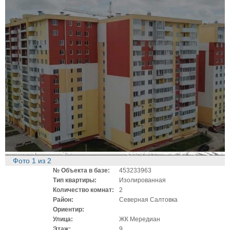
Фото
1
из
2
№ Объекта в базе:
453233963
Тип квартиры:
Изолированная
Количество комнат:
2
Район:
Северная Салтовка
Ориентир:
Улица:
ЖК Мередиан
Этаж:
9