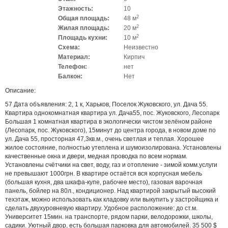
Этажность:
10
2
Общая площадь:
48 м
2
Жилая площадь:
20 м
2
Площадь кухни:
10 м
Схема:
Неизвестно
Материал:
Кирпич
Телефон:
нет
Балкон:
Нет
Описание:
57 Дата объявления: 2, 1 к, Харьков, Поселок Жуковского, ул. Дача 55.
Квартира однокомнатная квартира ул. Дача55, пос. Жуковского, Лесопарк
Большая 1 комнатная квартира в экологически чистом зелёном районе
(Лесопарк, пос. Жуковского), 15минут до центра города, в новом доме по
ул. Дача 55, просторная 47,3кв.м., очень светлая и теплая. Хорошее
жилое состояние, полностью утеплена и шумоизолирована. Установлены
качественные окна и двери, медная проводка по всем нормам.
Установлены счётчики на свет, воду, газ и отопление - зимой комм.услуги
не превышают 1000грн. В квартире остаётся вся корпусная мебель
(большая кухня, два шкафа-купе, рабочее место), газовая варочная
панель, бойлер на 80л., кондиционер. Над квартирой закрытый высокий
техэтаж, можно использовать как кладовку или выкупить у застройщика и
сделать двухуровневую квартиру. Удобное расположение: до ст.м.
Университет 15мин. на транспорте, рядом парки, велодорожки, школы,
садики. Уютный двор, есть большая парковка для автомобилей. 35 500 $