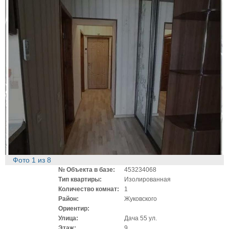
Фото
1
из
8
№ Объекта в базе:
453234068
Тип квартиры:
Изолированная
Количество комнат:
1
Район:
Жуковского
Ориентир:
Улица:
Дача 55 ул.
Этаж:
9