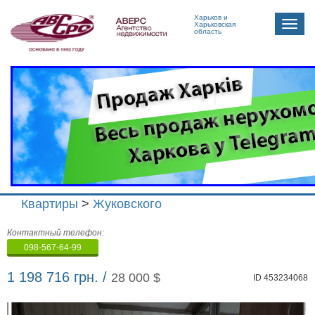
Харьков и
Toggle
Харьковская
область
naviga
Квартиры
>
Жуковского
Агенство
Контактный телефон:
недвижимости
098-567-64-99
"Аверс"
1 198 716 грн. /
28 000 $
ID 453234068