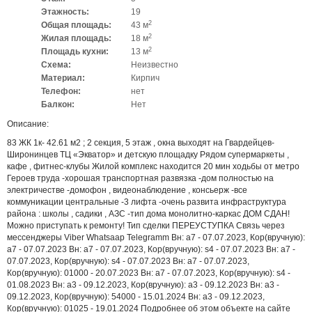
Этажность:
19
2
Общая площадь:
43 м
2
Жилая площадь:
18 м
2
Площадь кухни:
13 м
Схема:
Неизвестно
Материал:
Кирпич
Телефон:
нет
Балкон:
Нет
Описание:
83 ЖК 1к- 42.61 м2 ; 2 секция, 5 этаж , окна выходят на Гвардейцев-
Широнинцев ТЦ «Экватор» и детскую площадку Рядом супермаркеты ,
кафе , фитнес-клубы Жилой комплекс находится 20 мин ходьбы от метро
Героев труда -хорошая транспортная развязка -дом полностью на
электричестве -домофон , видеонаблюдение , консьерж -все
коммуникации центральные -3 лифта -очень развита инфраструктура
района : школы , садики , АЗС -тип дома монолитно-каркас ДОМ СДАН!
Можно приступать к ремонту! Тип сделки ПЕРЕУСТУПКА Связь через
мессенджеры Viber Whatsaap Telegramm Вн: a7 - 07.07.2023, Кор(вручную):
a7 - 07.07.2023 Вн: a7 - 07.07.2023, Кор(вручную): s4 - 07.07.2023 Вн: a7 -
07.07.2023, Кор(вручную): s4 - 07.07.2023 Вн: a7 - 07.07.2023,
Кор(вручную): 01000 - 20.07.2023 Вн: a7 - 07.07.2023, Кор(вручную): s4 -
01.08.2023 Вн: a3 - 09.12.2023, Кор(вручную): a3 - 09.12.2023 Вн: a3 -
09.12.2023, Кор(вручную): 54000 - 15.01.2024 Вн: a3 - 09.12.2023,
Кор(вручную): 01025 - 19.01.2024 Подробнее об этом объекте на сайте