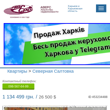
Харьков и
Toggle
Харьковская
область
naviga
Квартиры
>
Северная Салтовка
Агенство
Контактный телефон:
недвижимости
098-567-64-99
"Аверс"
1 134 499 грн. /
26 500 $
ID 453234488