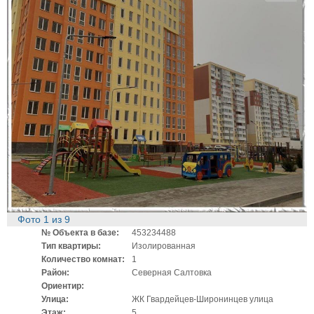
Фото
1
из
9
№ Объекта в базе:
453234488
Тип квартиры:
Изолированная
Количество комнат:
1
Район:
Северная Салтовка
Ориентир:
Улица:
ЖК Гвардейцев-Широнинцев улица
Этаж:
5