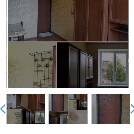
недвижимости
"Аверс"
prev
nex