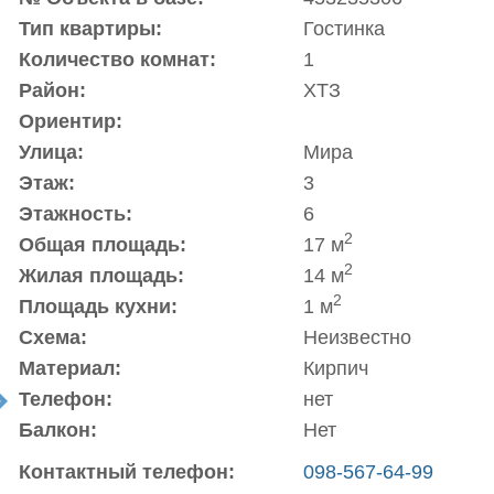
Тип квартиры:
Гостинка
Количество комнат:
1
Район:
ХТЗ
Ориентир:
Улица:
Мира
Этаж:
3
Этажность:
6
2
Общая площадь:
17 м
2
Жилая площадь:
14 м
2
Площадь кухни:
1 м
Схема:
Неизвестно
Материал:
Кирпич
Телефон:
нет
t
Балкон:
Нет
Контактный телефон:
098-567-64-99