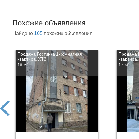
Похожие объявления
Найдено
105
похожих объявления
Продажа Гостинка 1-комнатная
Продажа 
квартира, ХТЗ
квартира,
2
2
16 м
17 м
prev