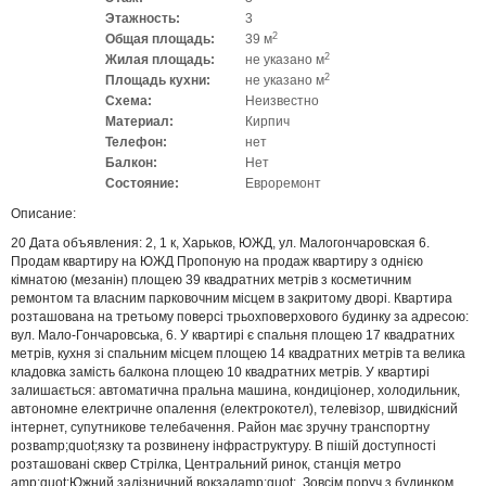
Этажность:
3
2
Общая площадь:
39 м
2
Жилая площадь:
не указано м
2
Площадь кухни:
не указано м
Схема:
Неизвестно
Материал:
Кирпич
Телефон:
нет
Балкон:
Нет
Состояние:
Евроремонт
Описание:
20 Дата объявления: 2, 1 к, Харьков, ЮЖД, ул. Малогончаровская 6.
Продам квартиру на ЮЖД Пропоную на продаж квартиру з однією
кімнатою (мезанін) площею 39 квадратних метрів з косметичним
ремонтом та власним парковочним місцем в закритому дворі. Квартира
розташована на третьому поверсі трьохповерхового будинку за адресою:
вул. Мало-Гончаровська, 6. У квартирі є спальня площею 17 квадратних
метрів, кухня зі спальним місцем площею 14 квадратних метрів та велика
кладовка замість балкона площею 10 квадратних метрів. У квартирі
залишається: автоматична пральна машина, кондиціонер, холодильник,
автономне електричне опалення (електрокотел), телевізор, швидкісний
інтернет, супутникове телебачення. Район має зручну транспортну
розвamp;quot;язку та розвинену інфраструктуру. В пішій доступності
розташовані сквер Стрілка, Центральний ринок, станція метро
amp;quot;Южний залізничний вокзалamp;quot;. Зовсім поруч з будинком