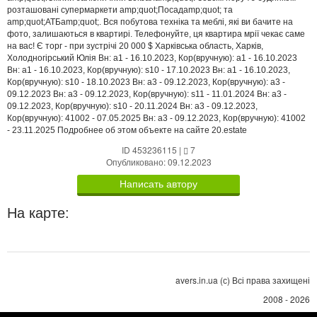
розташовані супермаркети amp;quot;Посадamp;quot; та
amp;quot;АТБamp;quot;. Вся побутова техніка та меблі, які ви бачите на
фото, залишаються в квартирі. Телефонуйте, ця квартира мрії чекає саме
на вас! Є торг - при зустрічі 20 000 $ Харківська область, Харків,
Холодногірський Юлія Вн: a1 - 16.10.2023, Кор(вручную): a1 - 16.10.2023
Вн: a1 - 16.10.2023, Кор(вручную): s10 - 17.10.2023 Вн: a1 - 16.10.2023,
Кор(вручную): s10 - 18.10.2023 Вн: a3 - 09.12.2023, Кор(вручную): a3 -
09.12.2023 Вн: a3 - 09.12.2023, Кор(вручную): s11 - 11.01.2024 Вн: a3 -
09.12.2023, Кор(вручную): s10 - 20.11.2024 Вн: a3 - 09.12.2023,
Кор(вручную): 41002 - 07.05.2025 Вн: a3 - 09.12.2023, Кор(вручную): 41002
- 23.11.2025 Подробнее об этом объекте на сайте 20.estate
ID 453236115
|
7
Опубликовано: 09.12.2023
Написать автору
На карте:
avers.in.ua (с) Всі права захищені
2008 - 2026