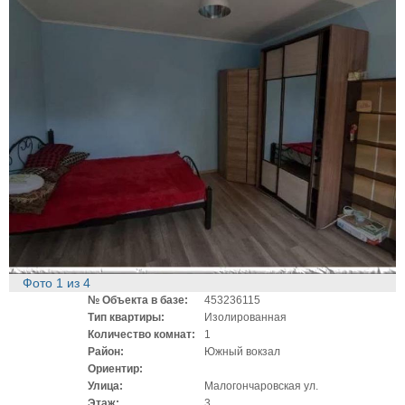
Фото
1
из
4
№ Объекта в базе:
453236115
Тип квартиры:
Изолированная
Количество комнат:
1
Район:
Южный вокзал
Ориентир:
Улица:
Малогончаровская ул.
Этаж:
3