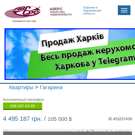
Харьков и
Toggle
Харьковская
область
naviga
Квартиры
>
Гагарина
Агенство
Контактный телефон:
недвижимости
098-567-64-99
"Аверс"
4 495 187 грн. /
105 000 $
ID 453237439