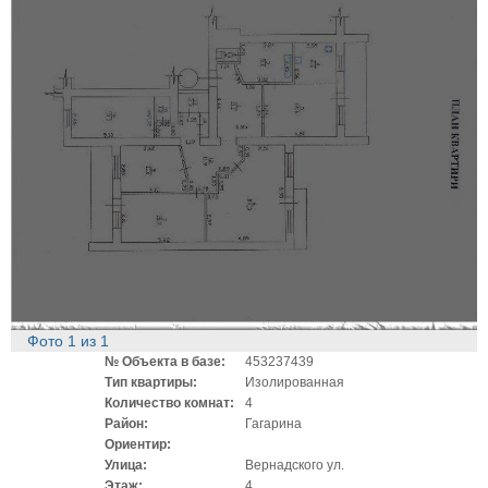
Фото
1
из
1
№ Объекта в базе:
453237439
Тип квартиры:
Изолированная
Количество комнат:
4
Район:
Гагарина
Ориентир:
Улица:
Вернадского ул.
Этаж:
4