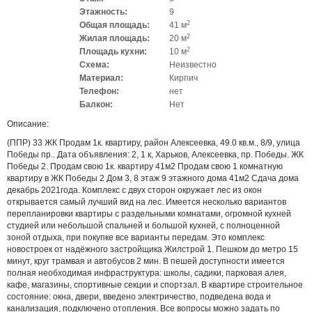
Этажность:
9
2
Общая площадь:
41 м
2
Жилая площадь:
20 м
2
Площадь кухни:
10 м
Схема:
Неизвестно
Материал:
Кирпич
Телефон:
нет
Балкон:
Нет
Описание:
(ППР) 33 ЖК Продам 1к. квартиру, район Алексеевка, 49.0 кв.м., 8/9, улица
Победы пр.. Дата объявления: 2, 1 к, Харьков, Алексеевка, пр. Победы. ЖК
Победы 2. Продам свою 1к. квартиру 41м2 Продам свою 1 комнатную
квартиру в ЖК Победы 2 Дом 3, 8 этаж 9 этажного дома 41м2 Сдача дома
декабрь 2021года. Комплекс с двух сторон окружает лес из окон
открывается самый лучший вид на лес. Имеется несколько вариантов
перепланировки квартиры с раздельными комнатами, огромной кухней
студией или небольшой спальней и большой кухней, с полноценной
зоной отдыха, при покупке все варианты передам. Это комплекс
новостроек от надёжного застройщика Жилстрой 1. Пешком до метро 15
минут, круг трамвая и автобусов 2 мин. В пешей доступности имеется
полная необходимая инфраструктура: школы, садики, парковая алея,
кафе, магазины, спортивные секции и спортзал. В квартире строительное
состояние: окна, двери, введено электричество, подведена вода и
канализация, подключено отопления. Все вопросы можно задать по