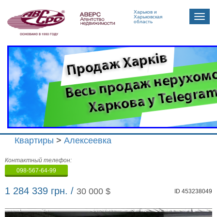
Харьков и
Toggle
Харьковская
область
naviga
Квартиры
>
Алексеевка
Агенство
Контактный телефон:
недвижимости
098-567-64-99
"Аверс"
1 284 339 грн. /
30 000 $
ID 453238049