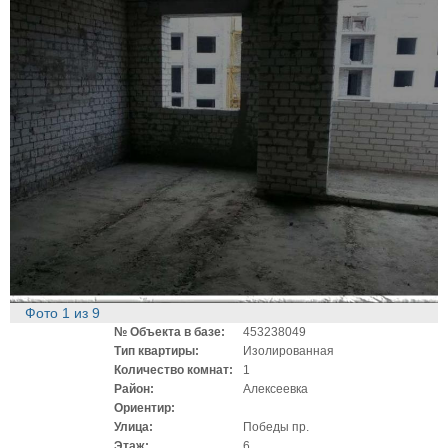
Фото
1
из
9
№ Объекта в базе:
453238049
Тип квартиры:
Изолированная
Количество комнат:
1
Район:
Алексеевка
Ориентир:
Улица:
Победы пр.
Этаж:
6