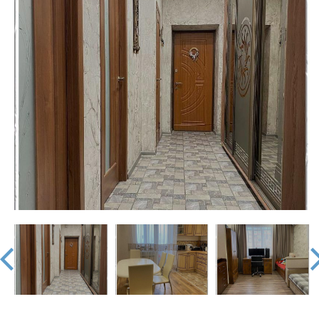
недвижимости
"Аверс"
prev
nex