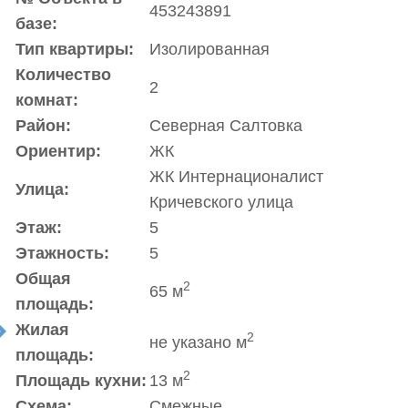
453243891
базе:
Тип квартиры:
Изолированная
Количество
2
комнат:
Район:
Северная Салтовка
Ориентир:
ЖК
ЖК Интернационалист
Улица:
Кричевского улица
Этаж:
5
Этажность:
5
Общая
2
65 м
площадь:
Жилая
t
2
не указано м
площадь:
2
Площадь кухни:
13 м
Схема:
Смежные