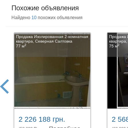
Похожие объявления
Найдено
10
похожих объявления
Продажа Изолированная 2-комнатная
Продажа 
квартира, Северная Салтовка
квартира,
2
2
77 м
75 м
prev
2 226 188 грн.
2 56