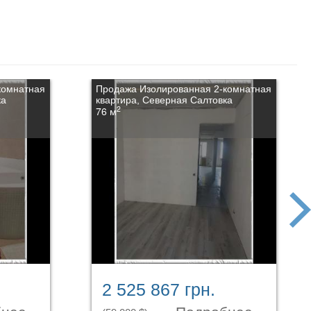
комнатная
Продажа Изолированная 2-комнатная
ка
квартира, Северная Салтовка
2
76 м
next
2 525 867 грн.