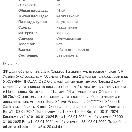
Этажность:
16
2
Общая площадь:
71 м
2
Жилая площадь:
не указано м
2
Площадь кухни:
не указано м
Схема:
Раздельные
Материал:
Кирпич
Санузел:
Совмещенный
Телефон:
нет
Балкон:
1 балкон застеклен
Состояние:
Без ремонта
Описание:
ЖК Дата объявления: 2, 2 к, Харьков, Гагарина, ул. Елизаветинская 7. Я
Хозяин.ЖК Левада дом 7.Секция 1.Квартира 2-х комнатная.Красивый вид.
Я ХОЗЯИН.ПРОДАМ СВОЮ 2-х комнатную квартиру.ЖК Левада 2 дом 7
секция 1. Дом полностью построен Продам 2-комнатную квартиру рядом с
м.Пр.Гагарина. Квартира на 11 этаже, 16 этажного дома. Общая площадь -
56.25м2 Строительное состояние. Дом построен из белого кирпича и
дополнительно утеплен. Цена 34 туе. Александр 09******34. 34 000 $
Харківська область, Харків, Основ&amp;amp;amp;quot;янський Александр
Вн: a1 - 08.01.2024, Кор(вручную): a1 - 08.01.2024 Вн: a1 - 08.01.2024,
Кор(вручную): s10 - 08.01.2024 Вн: a1 - 08.01.2024, Кор(вручную): 58000 -
31.08.2025 Вн: a1 - 08.01.2024, Кор(вручную): s23 - 08.01.2026 Подробнее
об этом объекте на сайте 20.estate