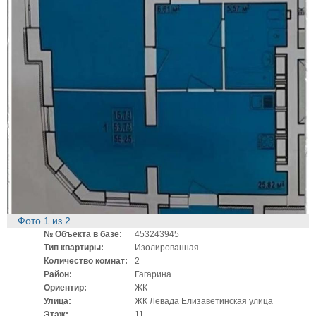
Фото
1
из
2
№ Объекта в базе:
453243945
Тип квартиры:
Изолированная
Количество комнат:
2
Район:
Гагарина
Ориентир:
ЖК
Улица:
ЖК Левада Елизаветинская улица
Этаж:
11