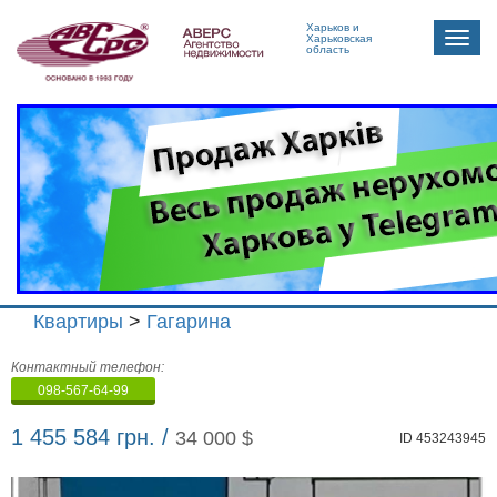
Харьков и
Toggle
Харьковская
область
naviga
Квартиры
>
Гагарина
Агенство
Контактный телефон:
недвижимости
098-567-64-99
"Аверс"
1 455 584 грн. /
34 000 $
ID 453243945