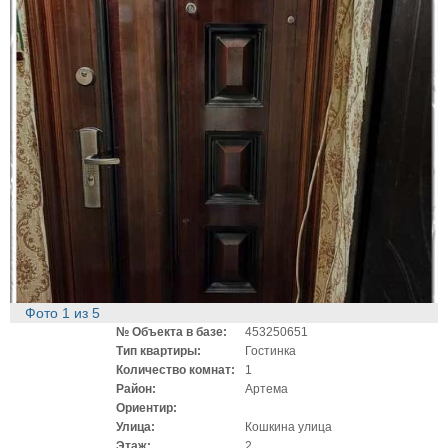
Фото
1
из
5
№ Объекта в базе:
453250651
Тип квартиры:
Гостинка
Количество комнат:
1
Район:
Артема
Ориентир:
Улица:
Кошкина улица
Этаж:
2