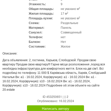
Этажность:
9
2
Общая площадь:
не указано м
2
Жилая площадь:
17 м
2
Площадь кухни:
не указано м
Схема:
Раздельные
Материал:
Панель
Санузел:
Совмещенный
Телефон:
нет
Балкон:
Нет
Состояние:
Жилое
Описание:
Дата объявления: 2, гостинка, Харьков, Слободской. Продам свою
квартиру Продам свою квартиру!!! Гарне місце розположення ,поряд вся
необхідна інфраструктура для комфортного життя. Блок на дві сімʼї. Всі
подробиці по телефону. 11 000 $ Харківська область, Харків, Слобідський
Наталья Вн: a1 - 16.02.2024, Кор(вручную): a1 - 16.02.2024 Вн: a1 -
16.02.2024, Кор(вручную): s10 - 16.02.2024 Вн: a1 - 16.02.2024,
Кор(вручную): s10 - 16.02.2024 Подробнее об этом объекте на сайте
20.estate
ID 453250651
|
2
Опубликовано: 16.02.2024
Написать автору