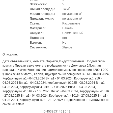
Этажность:
5
2
Общая площадь:
14 м
2
Жилая площадь:
не указано м
2
Площадь кухни:
не указано м
Схема:
Раздельные
Материал:
Панель
Санузел:
Совмещенный
Телефон:
нет
Балкон:
Нет
Состояние:
Жилое
Описание:
Дата объявления: 2, комната, Харьков, Индустриальный. Продам свою
комнату Продам свою комнату в общежитии на Докучаева 5/5.жилая
площадь 14м.удобства общие,нармал нормальное состояние.4200 4 200
$ Харківська область, Харків, Індустріальний comfyuser Вн: a1 - 04.03.2024,
Кор(вручную): a1 - 04.03.2024 Вн: a1 - 04.03.2024, Кор(вручную): s10 -
04.03.2024 Вн: a1 - 04.03.2024, Кор(вручную): 01025 - 08.08.2024 Вн: a1 -
04.03.2024, Кор(вручную): 41016 - 27.08.2025 Вн: a1 - 04.03.2024,
Кор(вручную): 41016 - 27.08.2025 Вн: a1 - 04.03.2024, Кор(вручную): 41016
- 27.08.2025 Вн: a1 - 04.03.2024, Кор(вручную): 41016 - 27.08.2025 Вн: a1 -
04.03.2024, Кор(вручную): s23 - 23.12.2025 Подробнее об этом объекте на
сайте 20.estate
ID 453253145
|
12