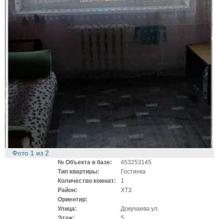
Фото
1
из
2
№ Объекта в базе:
453253145
Тип квартиры:
Гостинка
Количество комнат:
1
Район:
ХТЗ
Ориентир:
Улица:
Докучаева ул.
Этаж:
5