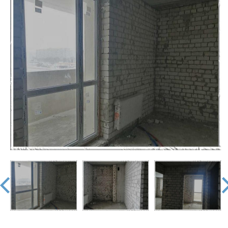
недвижимости
"Аверс"
prev
nex