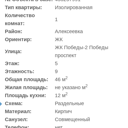
Тип квартиры:
Изолированная
Количество
1
комнат:
Район:
Алексеевка
Ориентир:
ЖК
ЖК Победы-2 Победы
Улица:
проспект
Этаж:
5
Этажность:
9
2
Общая площадь:
46 м
2
Жилая площадь:
не указано м
2
Площадь кухни:
12 м
Схема:
Раздельные
t
Материал:
Кирпич
Санузел:
Совмещенный
Телефон:
нет