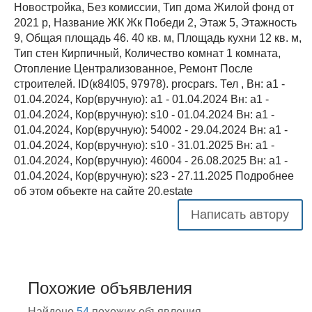
Новостройка, Без комиссии, Тип дома Жилой фонд от
2021 р, Название ЖК Жк Победи 2, Этаж 5, Этажность
9, Общая площадь 46. 40 кв. м, Площадь кухни 12 кв. м,
Тип стен Кирпичный, Количество комнат 1 комната,
Отопление Централизованное, Ремонт После
строителей. ID(к84!05, 97978). procpars. Тел , Вн: a1 -
01.04.2024, Кор(вручную): a1 - 01.04.2024 Вн: a1 -
01.04.2024, Кор(вручную): s10 - 01.04.2024 Вн: a1 -
01.04.2024, Кор(вручную): 54002 - 29.04.2024 Вн: a1 -
01.04.2024, Кор(вручную): s10 - 31.01.2025 Вн: a1 -
01.04.2024, Кор(вручную): 46004 - 26.08.2025 Вн: a1 -
01.04.2024, Кор(вручную): s23 - 27.11.2025 Подробнее
об этом объекте на сайте 20.estate
Написать автору
Похожие объявления
Найдено
54
похожих объявления