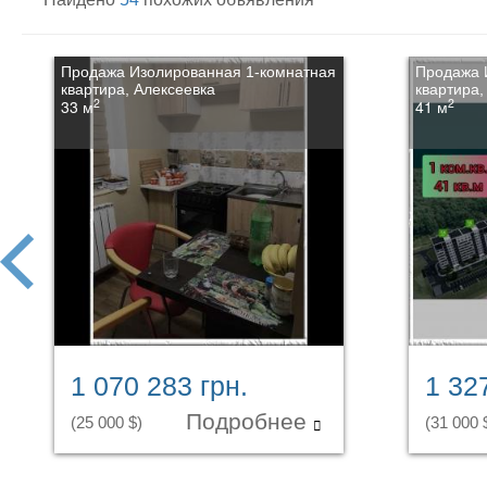
Продажа Изолированная 1-комнатная
Продажа 
квартира, Алексеевка
квартира,
2
2
33 м
41 м
prev
1 070 283 грн.
1 32
Подробнее
(25 000 $)
(31 000 