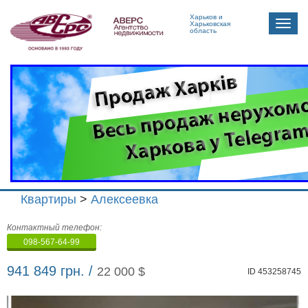
Харьков и
Toggle
Харьковская
область
naviga
Квартиры
>
Алексеевка
Агенство
Контактный телефон:
недвижимости
098-567-64-99
"Аверс"
941 849 грн. /
22 000 $
ID 453258745