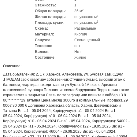
Этажность:
1
2
Общая площадь:
36 м
2
Жилая площадь:
не указано м
2
Площадь кухни:
не указано м
Схема:
Раздельные
Материал:
Кирпич
Санузел:
Совмещенный
Телефон:
нет
Балкон:
Нет
Состояние:
Жилое
Описание:
Дата объявления: 2, 1 к, Харьков, Алексеевка, ул. Буковая 1ав. СДАМ
,ПРОДАМ свою квартиру собственник Студия-36кв.м-1 высокий этаж с
балконом, квартира находиться по ул.Буковой 1А-возле Аризоны-
алексеевский лугопарк.Полностью всем оборудована.Территория также
охраняемая и закрытая.Связь по телефону или пишите в вайбер +3 8
06*********29.Татьяна.Цена месяц 3000гр и коммунальн ые ,продажа 29
000€ 30 000 € Договірна Харківська область, Харків, Шевченківський
Татьяна Вн: a1 - 05.04.2024, Кор(вручную): a1 - 05.04.2024 Вн: a1 -
05.04.2024, Кор(вручную): s10 - 06.04.2024 Вн: a1 - 05.04.2024,
Кор(вручную): s10 - 06.04.2024 Вн: a1 - 05.04.2024, Кор(вручную): 54002 -
29.04.2024 Вн: a1 - 05.04.2024, Кор(вручную): s22 - 19.05.2025 Вн: a1 -
05.04.2024, Кор(вручную): 46004 - 26.08.2025 Вн: a1 - 05.04.2024,
Кор(вручную): s23 - 27.11.2025 Вн: a1 - 05.04.2024, Кор(вручную): 50004 -