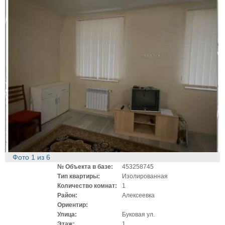
Фото
1
из
6
№ Объекта в базе:
453258745
Тип квартиры:
Изолированная
Количество комнат:
1
Район:
Алексеевка
Ориентир:
Улица:
Буковая ул.
Этаж:
1