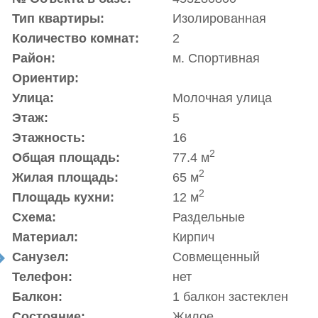
Тип квартиры:
Изолированная
Количество комнат:
2
Район:
м. Спортивная
Ориентир:
Улица:
Молочная улица
Этаж:
5
Этажность:
16
2
Общая площадь:
77.4 м
2
Жилая площадь:
65 м
2
Площадь кухни:
12 м
Схема:
Раздельные
Материал:
Кирпич
Санузел:
Совмещенный
t
Телефон:
нет
Балкон:
1 балкон застеклен
Состояние:
Жилое