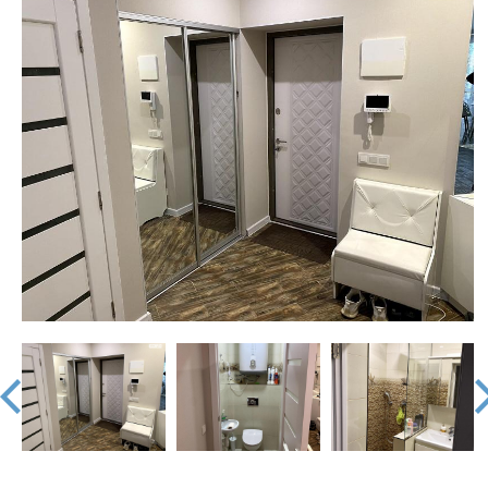
недвижимости
"Аверс"
prev
nex