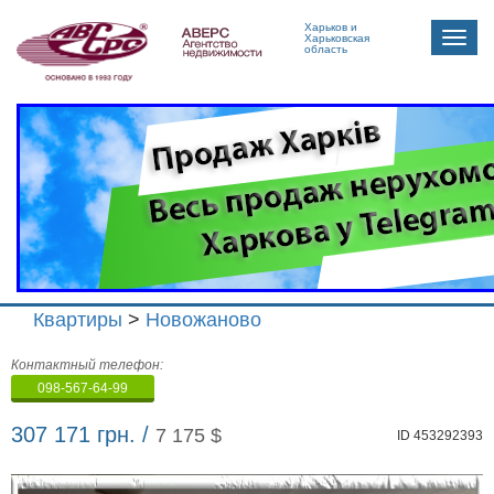
Харьков и
Toggle
Харьковская
область
naviga
Квартиры
>
Новожаново
Агенство
Контактный телефон:
недвижимости
098-567-64-99
"Аверс"
307 171 грн. /
7 175 $
ID 453292393