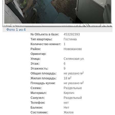
Фото
1
из
4
№ Объекта в базе:
453292393
Тип квартиры:
Гостинка
Количество комнат:
1
Район:
Новожаново
Ориентир:
Улица:
Селянская ул.
Этаж:
6
Этажность:
9
2
Общая площадь:
не указано м
2
Жилая площадь:
18 м
2
Площадь кухни:
не указано м
Схема:
Раздельные
Материал:
Кирпич
Санузел:
Раздельный
Телефон:
нет
Балкон:
Нет
Состояние:
Жилое