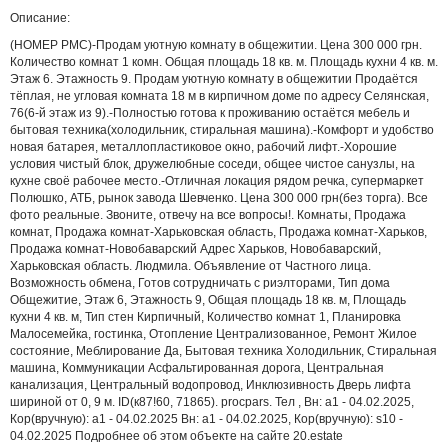
Описание:
(НОМЕР PMC)-Продам уютную комнату в общежитии. Цена 300 000 грн.
Количество комнат 1 комн. Общая площадь 18 кв. м. Площадь кухни 4 кв. м.
Этаж 6. Этажность 9. Продам уютную комнату в общежитии Продаётся
тёплая, не угловая комната 18 м в кирпичном доме по адресу Селянская,
76(6-й этаж из 9).-Полностью готова к проживанию остаётся мебель и
бытовая техника(холодильник, стиральная машина).-Комфорт и удобство
новая батарея, металлопластиковое окно, рабочий лифт.-Хорошие
условия чистый блок, дружелюбные соседи, общее чистое санузлы, на
кухне своё рабочее место.-Отличная локация рядом речка, супермаркет
Полюшко, АТБ, рынок завода Шевченко. Цена 300 000 грн(без торга). Все
фото реальные. Звоните, отвечу на все вопросы!. Комнаты, Продажа
комнат, Продажа комнат-Харьковская область, Продажа комнат-Харьков,
Продажа комнат-Новобаварский Адрес Харьков, Новобаварский,
Харьковская область. Людмила. Объявление от Частного лица.
Возможность обмена, Готов сотрудничать с риэлторами, Тип дома
Общежитие, Этаж 6, Этажность 9, Общая площадь 18 кв. м, Площадь
кухни 4 кв. м, Тип стен Кирпичный, Количество комнат 1, Планировка
Малосемейка, гостинка, Отопление Централизованное, Ремонт Жилое
состояние, Меблирование Да, Бытовая техника Холодильник, Стиральная
машина, Коммуникации Асфальтированная дорога, Центральная
канализация, Центральный водопровод, Инклюзивность Дверь лифта
шириной от 0, 9 м. ID(к87!60, 71865). procpars. Тел , Вн: a1 - 04.02.2025,
Кор(вручную): a1 - 04.02.2025 Вн: a1 - 04.02.2025, Кор(вручную): s10 -
04.02.2025 Подробнее об этом объекте на сайте 20.estate