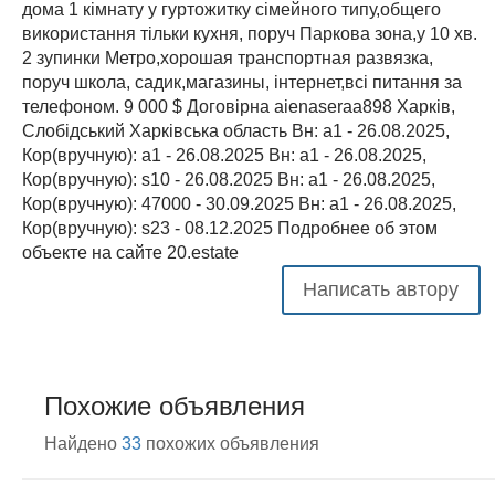
дома 1 кімнату у гуртожитку сімейного типу,общего
використання тільки кухня, поруч Паркова зона,у 10 хв.
2 зупинки Метро,хорошая транспортная развязка,
поруч школа, садик,магазины, інтернет,всі питання за
телефоном. 9 000 $ Договірна aienaseraa898 Харків,
Слобідський Харківська область Вн: a1 - 26.08.2025,
Кор(вручную): a1 - 26.08.2025 Вн: a1 - 26.08.2025,
Кор(вручную): s10 - 26.08.2025 Вн: a1 - 26.08.2025,
Кор(вручную): 47000 - 30.09.2025 Вн: a1 - 26.08.2025,
Кор(вручную): s23 - 08.12.2025 Подробнее об этом
объекте на сайте 20.estate
Написать автору
Похожие объявления
Найдено
33
похожих объявления