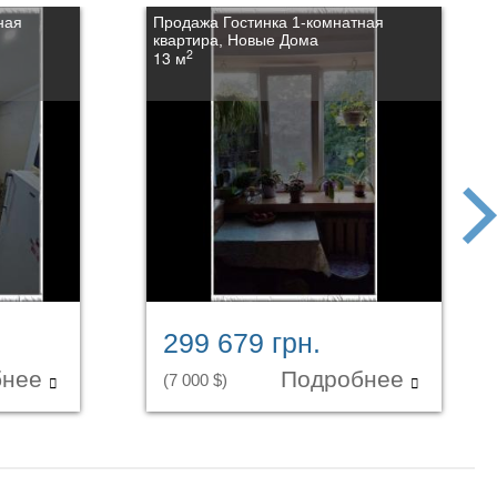
ная
Продажа Гостинка 1-комнатная
квартира, Новые Дома
2
13 м
next
299 679 грн.
бнее
Подробнее
(7 000 $)