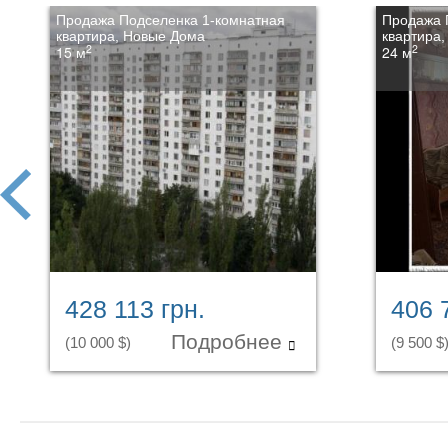
Продажа Подселенка 1-комнатная
Продажа 
квартира, Новые Дома
квартира
2
2
15 м
24 м
prev
428 113 грн.
406 
Подробнее
(10 000 $)
(9 500 $