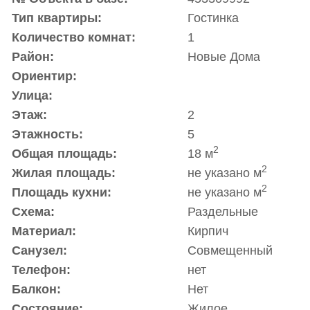
Тип квартиры:
Гостинка
Количество комнат:
1
Район:
Новые Дома
Ориентир:
Улица:
Этаж:
2
Этажность:
5
2
Общая площадь:
18 м
2
Жилая площадь:
не указано м
2
Площадь кухни:
не указано м
Схема:
Раздельные
Материал:
Кирпич
Санузел:
Совмещенный
Телефон:
нет
Балкон:
Нет
Состояние:
Жилое