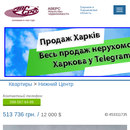
Харьков и
Toggle
Харьковская
область
naviga
Квартиры
>
Нижний Центр
Агенство
Контактный телефон:
недвижимости
098-567-64-99
"Аверс"
513 736 грн. /
12 000 $
ID 453311735