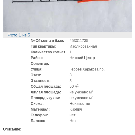
Фото
1
из
5
№ Объекта в базе:
453311735
Тип квартиры:
Изолированная
Количество комнат:
1
Район:
Нижний Центр
Ориентир:
Улица:
Героев Харькова пр.
Этаж:
3
Этажность:
3
2
Общая площадь:
50 м
2
Жилая площадь:
не указано м
2
Площадь кухни:
не указано м
Схема:
Неизвестно
Материал:
Кирпич
Телефон:
нет
Балкон:
Нет
Описание: