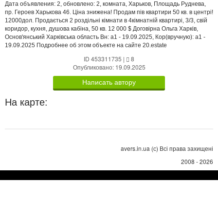
Дата объявления: 2, обновлено: 2, комната, Харьков, Площадь Руднева,
пр. Героев Харькова 46. Ціна знижена! Продам пів квартири 50 кв. в центрі!
12000дол. Продається 2 роздільні кімнати в 4кімнатній квартирі, 3/3, свій
коридор, кухня, душова кабіна, 50 кв. 12 000 $ Договірна Ольга Харків,
Основ'янський Харківська область Вн: a1 - 19.09.2025, Кор(вручную): a1 -
19.09.2025 Подробнее об этом объекте на сайте 20.estate
ID 453311735
|
8
Опубликовано: 19.09.2025
Написать автору
На карте:
avers.in.ua (с) Всі права захищені
2008 - 2026