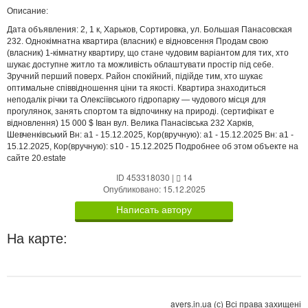
Описание:
Дата объявления: 2, 1 к, Харьков, Сортировка, ул. Большая Панасовская
232. Однокімнатна квартира (власник) е відновсення Продам свою
(власник) 1-кімнатну квартиру, що стане чудовим варіантом для тих, хто
шукає доступне житло та можливість облаштувати простір під себе.
Зручний перший поверх. Район спокійний, підійде тим, хто шукає
оптимальне співвідношення ціни та якості. Квартира знаходиться
неподалік річки та Олексіївського гідропарку — чудового місця для
прогулянок, занять спортом та відпочинку на природі. (сертифікат е
відновлення) 15 000 $ Іван вул. Велика Панасівська 232 Харків,
Шевченківський Вн: a1 - 15.12.2025, Кор(вручную): a1 - 15.12.2025 Вн: a1 -
15.12.2025, Кор(вручную): s10 - 15.12.2025 Подробнее об этом объекте на
сайте 20.estate
ID 453318030
|
14
Опубликовано: 15.12.2025
Написать автору
На карте:
avers.in.ua (с) Всі права захищені