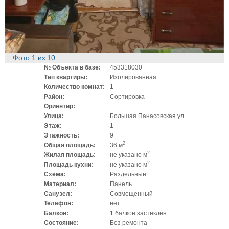
Фото
1
из
10
№ Объекта в базе:
453318030
Тип квартиры:
Изолированная
Количество комнат:
1
Район:
Сортировка
Ориентир:
Улица:
Большая Панасовская ул.
Этаж:
1
Этажность:
9
2
Общая площадь:
36 м
2
Жилая площадь:
не указано м
2
Площадь кухни:
не указано м
Схема:
Раздельные
Материал:
Панель
Санузел:
Совмещенный
Телефон:
нет
Балкон:
1 балкон застеклен
Состояние:
Без ремонта