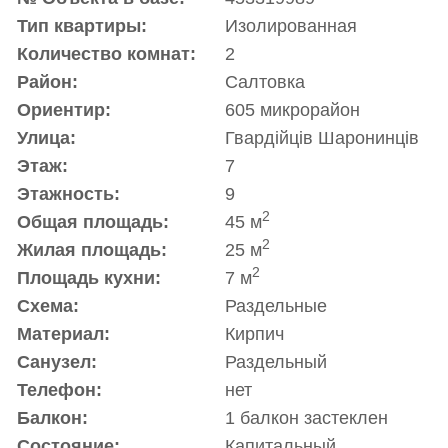
Тип квартиры:
Изолированная
Количество комнат:
2
Район:
Салтовка
Ориентир:
605 микрорайон
Улица:
Гвардiйцiв Шаронинцiв
Этаж:
7
Этажность:
9
2
Общая площадь:
45 м
2
Жилая площадь:
25 м
2
Площадь кухни:
7 м
Схема:
Раздельные
Материал:
Кирпич
Санузел:
Раздельный
Телефон:
нет
Балкон:
1 балкон застеклен
Состояние:
Капитальный