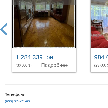
prev
1 284 339 грн.
984 
Подробнее
(30 000 $)
(23 000 
Телефони:
(063)
374-71-63