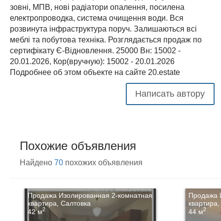
зовні, МПВ, нові радіатори опалення, посилена
електропроводка, система очищення води. Вся
розвинута інфраструктура поруч. Залишаються всі
меблі та побутова техніка. Розглядається продаж по
сертифікату Є-Відновлення. 25000 Вн: 15002 -
20.01.2026, Кор(вручную): 15002 - 20.01.2026
Подробнее об этом объекте на сайте 20.estate
Написать автору
Похожие объявления
Найдено
70
похожих объявления
Продажа Изолированная 2-комнатная
Продажа 
квартира, Салтовка
квартира,
2
2
42 м
44 м