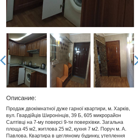
prev
nex
Описание:
Продаж двокімнатної дуже гарної квартири, м. Харків,
вул. Гвардійців Широнінців, 39 Б, 605 микрорайон
Салтівці на 7-му поверсі 9-ти поверхівки. Загальна
площа 45 м2, житлова 25 м2, кухня 7 м2. Поруч м. А.
Павлова. Квартира в цегляному будинку, утеплення