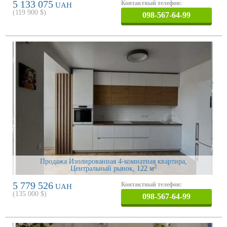
5 133 075
Контактный телефон:
UAH
(
119 900
$)
098-567-64-99
Продажа Изолированная 4-комнатная квартира,
2
Центральный рынок
, 122 м
5 779 526
Контактный телефон:
UAH
(
135 000
$)
098-567-64-99