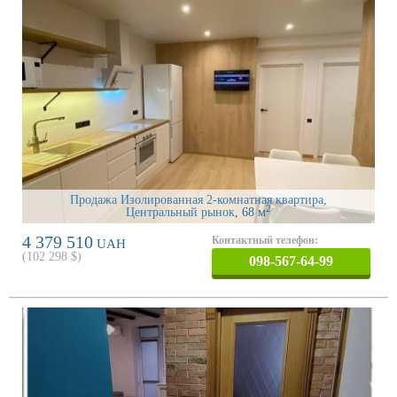
Продажа Изолированная 2-комнатная квартира,
2
Центральный рынок
, 68 м
4 379 510
Контактный телефон:
UAH
(
102 298
$)
098-567-64-99