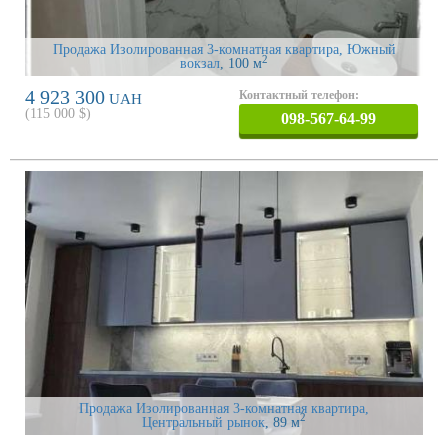
Продажа Изолированная 3-комнатная квартира, Южный
2
вокзал
, 100 м
4 923 300
Контактный телефон:
UAH
(
115 000
$)
098-567-64-99
Продажа Изолированная 3-комнатная квартира,
2
Центральный рынок
, 89 м