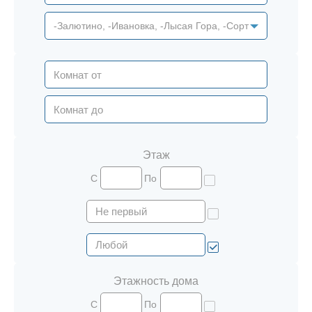
-Залютино, -Ивановка, -Лысая Гора, -Сортировка, -Хо
Этаж
С
По
Этажность дома
С
По