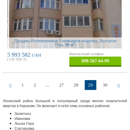
Продажа Изолированная 3-комнатная квартира, Холодная
2
Гора
, 90 м
5 993 582
Контактный телефон:
UAH
(
140 000
$)
098-567-64-99
1
2
...
27
28
29
30
Ленинский район большой и популярный среди многих покупателей
квартир в Харькове. Он включает в себя семь основных районов:
Залютино
Ивановка
Лысая Гора
Сортировка