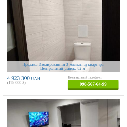
Продажа Изолированная 3-комнатная квартира,
2
Центральный рынок
, 82 м
4 923 300
Контактный телефон:
UAH
(
115 000
$)
098-567-64-99