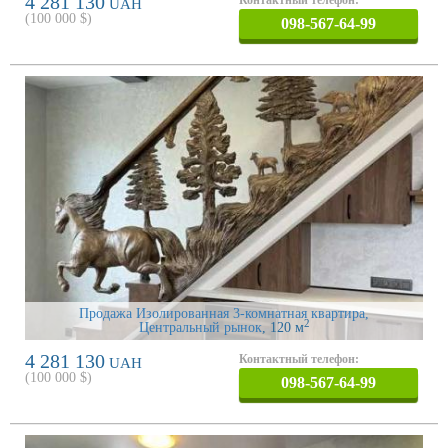
4 281 130
UAH
(
100 000
$)
098-567-64-99
Продажа Изолированная 3-комнатная квартира,
2
Центральный рынок
, 120 м
4 281 130
Контактный телефон:
UAH
(
100 000
$)
098-567-64-99