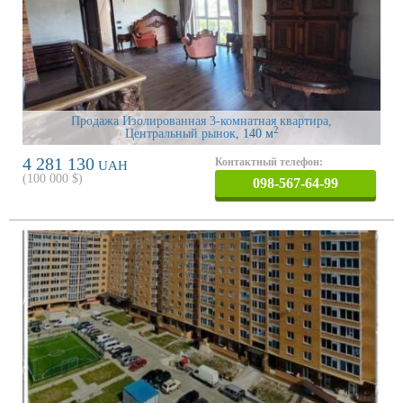
Продажа Изолированная 3-комнатная квартира,
2
Центральный рынок
, 140 м
4 281 130
Контактный телефон:
UAH
(
100 000
$)
098-567-64-99