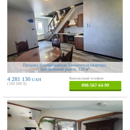
Продажа Изолированная 3-комнатная квартира,
2
Центральный рынок
, 120 м
4 281 130
Контактный телефон:
UAH
(
100 000
$)
098-567-64-99