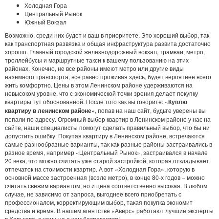
Холодная Гора
Центральный Рынок
Южный Вокзал
Возможно, среди них будет и ваш в приоритете. Это хороший выбор, так
как транспортная развязка и общая инфраструктура развита достаточно
хорошо. Главный городской железнодорожный вокзал, трамваи, метро,
троллейбусы и маршрутные такси к вашему пользованию на этих
районах. Конечно, не все районы имеют метро или другие виды
наземного транспорта, все равно проживая здесь, будет вероятнее всего
жить комфортно. Цены в этом Ленинском районе удерживаются на
невысоком уровне, что с экономической точки зрения делает покупку
квартиры тут обоснованной. После того как вы говорите: «
Куплю
квартиру в ленинском районе
», попав на наш сайт, будьте уверены вы
попали по адресу. Огромный выбор квартир в Ленинском районе у нас на
сайте, наши специалисты помогут сделать правильный выбор, что бы ни
допустить ошибку. Покупая квартиру в Ленинском районе, встречаются
самые разнообразные варианты, так как разные районы застраивались в
разное время, например «Центральный Рынок», застраивался в начале
20 века, что можно считать уже старой застройкой, которая откладывает
отпечаток на стоимости квартир. А вот «Холодная Гора», которую в
основной массе застроенная (возле метро), в конце 80-х годов – можно
считать свежим вариантом, но и цена соответственно высокая. В любом
случае, не зависимо от запроса, выгоднее всего приобретать с
профессионалом, корректирующим выбор, такая покупка экономит
средства и время. В нашем агентстве «Аверс» работают лучшие эксперты
в Харькове, с нами не о чем беспокоится!