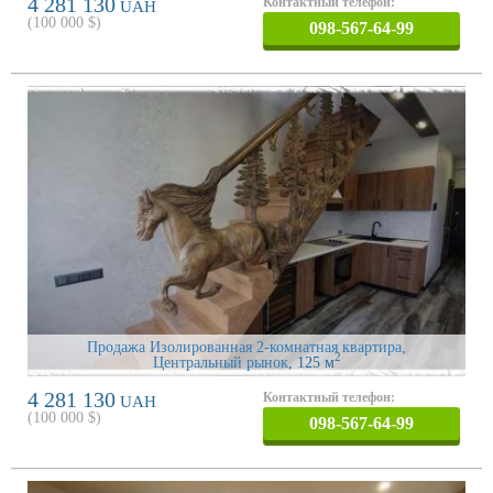
4 281 130
Контактный телефон:
UAH
(
100 000
$)
098-567-64-99
Продажа Изолированная 2-комнатная квартира,
2
Центральный рынок
, 125 м
4 281 130
Контактный телефон:
UAH
(
100 000
$)
098-567-64-99