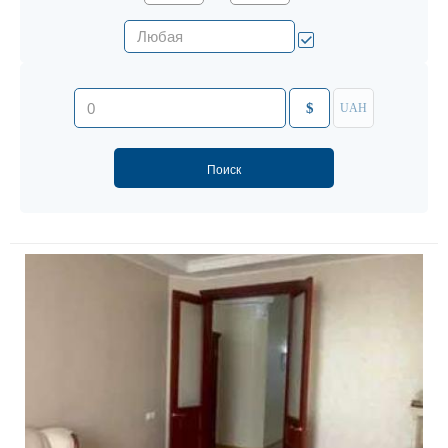
$
UAH