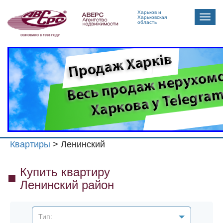
Харьков и
Toggle
Харьковская
область
naviga
Квартиры
> Ленинский
Купить квартиру
Ленинский район
Тип: