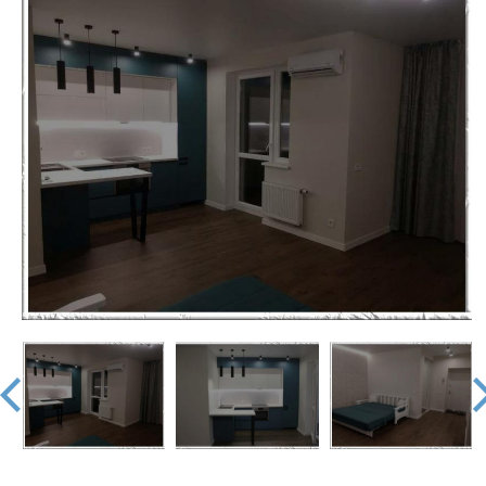
недвижимости
"Аверс"
prev
nex