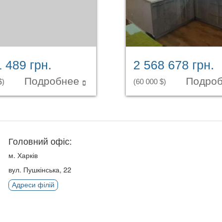
1 489 грн.
2 568 678 грн.
Подробнее
Подро
$)
(60 000 $)
Головний офіс:
м. Харків
вул. Пушкінська, 22
Адреси філій