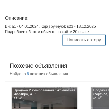
Описание:
Вн: a1 - 04.01.2024, Кор(вручную): s23 - 18.12.2025
Подробнее об этом объекте на сайте 20.estate
Написать автору
Похожие объявления
Найдено
6
похожих объявления
Продажа Изолированная 1-комнатная
Продажа 
квартира, ХТЗ
квартира,
2
2
41 м
41 м