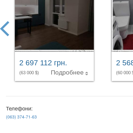
prev
2 697 112 грн.
2 56
Подробнее
(63 000 $)
(60 000 
Телефони:
(063)
374-71-63