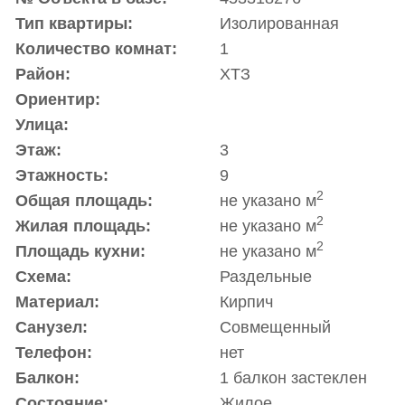
Тип квартиры:
Изолированная
Количество комнат:
1
Район:
ХТЗ
Ориентир:
Улица:
Этаж:
3
Этажность:
9
2
Общая площадь:
не указано м
2
Жилая площадь:
не указано м
2
Площадь кухни:
не указано м
Схема:
Раздельные
Материал:
Кирпич
Санузел:
Совмещенный
Телефон:
нет
Балкон:
1 балкон застеклен
Состояние:
Жилое