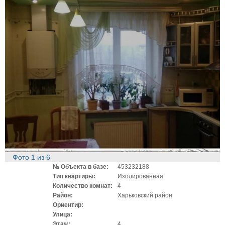
Фото
1
из
6
№ Объекта в базе:
453232188
Тип квартиры:
Изолированная
Количество комнат:
4
Район:
Харьковский район
Ориентир:
Улица:
Этаж:
4