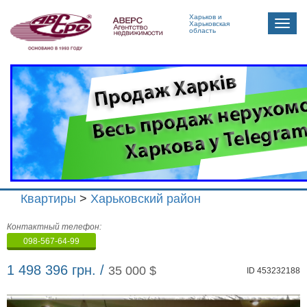
Харьков и
Toggle
Харьковская
область
naviga
Квартиры
>
Харьковский район
Агенство
Контактный телефон:
недвижимости
098-567-64-99
"Аверс"
1 498 396 грн. /
35 000 $
ID 453232188