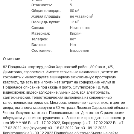
Этажность:
5
2
Общая площадь:
80 м
2
Жилая площадь:
не указано м
2
Площадь кухни:
12 м
Схема:
Неизвестно
Материал:
Кирпич
Телефон:
нет
Балкон:
Нет
Состояние:
Евроремонт
Описание:
82 Продам 4к. квартиру, район Харьковский район, 80.0 кв.м., 4/5,
Димитрова, евроремонт. Имеете серьезные накопления, хотите их
сохранить ? Инвестируете в шикарную эксклюзивную просторную
квартиру, где есть все и почти нет затрат на содержание жилья !!!
Подробное описание под каждым фото. Спутниковое ТВ, Wifi,
видеозвонок, видеонаблюдение, умный дом, вся электрочасть,
сантехническая, теплотехническая выполнена из современных
качественных материалов. Месторасположение - супер, тихо, в центре
двора, остановка маршрутки в 30 метрах.г. Лозовая Харьковской области.
Чешка. Документы готовы. Прописанных нет. Долгов нет.С риэлторами
обсуждаем условия сотрудничества. Звоните и приходите на просмотр
тел.05******66 Вн: a7 - 17.02.2022, Кор(вручную): a7 - 17.02.2022 Вн: a7 -
17.02.2022, Кор(вручную): a3 - 18.02.2022 Вн: a3 - 09.12.2023,
Кор(вручную): a3 - 09.12.2023 Подробнее об этом объекте на сайте