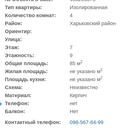
Тип квартиры:
Изолированная
Количество комнат:
4
Район:
Харьковский район
Ориентир:
Улица:
Этаж:
7
Этажность:
9
2
Общая площадь:
85 м
2
Жилая площадь:
не указано м
2
Площадь кухни:
не указано м
Схема:
Неизвестно
Материал:
Кирпич
Телефон:
нет
t
Балкон:
Нет
Контактный телефон:
098-567-64-99