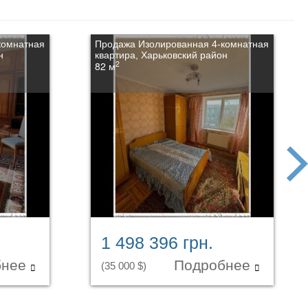
комнатная
Продажа Изолированная 4-комнатная
н
квартира, Харьковский район
2
82 м
next
1 498 396 грн.
бнее
Подробнее
(35 000 $)