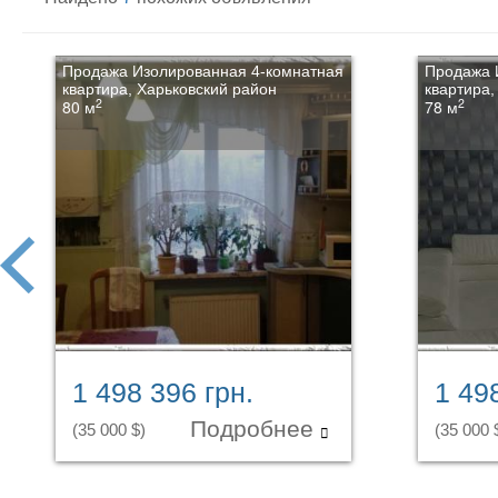
Продажа Изолированная 4-комнатная
Продажа 
квартира, Харьковский район
квартира,
2
2
80 м
78 м
prev
1 498 396 грн.
1 49
Подробнее
(35 000 $)
(35 000 