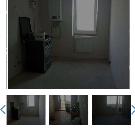
недвижимости
"Аверс"
prev
nex