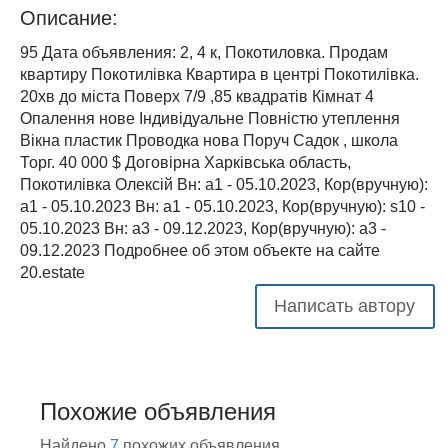
Описание:
95 Дата объявления: 2, 4 к, Покотиловка. Продам
квартиру Покотилівка Квартира в центрі Покотилівка.
20хв до міста Поверх 7/9 ,85 квадратів Кімнат 4
Опалення нове Індивідуальне Повністю утеплення
Вікна пластик Проводка нова Поруч Садок , школа
Торг. 40 000 $ Договірна Харківська область,
Покотилівка Олексій Вн: a1 - 05.10.2023, Кор(вручную):
a1 - 05.10.2023 Вн: a1 - 05.10.2023, Кор(вручную): s10 -
05.10.2023 Вн: a3 - 09.12.2023, Кор(вручную): a3 -
09.12.2023 Подробнее об этом объекте на сайте
20.estate
Написать автору
Похожие объявления
Найдено
7
похожих объявления