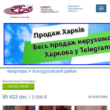
Харьков и
Toggle
Харьковская
область
naviga
Квартиры
>
Богодуховский район
Агенство
Контактный телефон:
недвижимости
098-567-64-99
"Аверс"
85 623 грн. /
2 000 $
ID 453237965