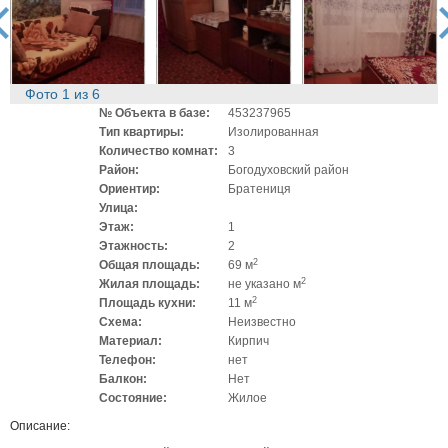
rev
ne
Фото
1
из
6
№ Объекта в базе:
453237965
Тип квартиры:
Изолированная
Количество комнат:
3
Район:
Богодуховский район
Ориентир:
Братениця
Улица:
Этаж:
1
Этажность:
2
2
Общая площадь:
69 м
2
Жилая площадь:
не указано м
2
Площадь кухни:
11 м
Схема:
Неизвестно
Материал:
Кирпич
Телефон:
нет
Балкон:
Нет
Состояние:
Жилое
Описание: