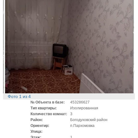
Фото
1
из
4
№ Объекта в базе:
453286627
Тип квартиры:
Изолированная
Количество комнат:
3
Район:
Богодуховский район
Ориентир:
п.Пархомовка
Улица:
Этаж:
1