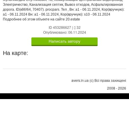
Электричество, Канализация септик, Вывоз отходов, Асфальтированная
дорога. ID(к86!64, 70407). procpars. Тел , Вн: a1 - 06.11.2024, Кор(вручную):
a1 - 06.11.2024 Вн: a1 - 06.11.2024, Кор(вручную): s10 - 06.11.2024
Подробнее об этом объекте на сайте 20.estate
ID 453286627
|
32
Опубликовано: 06.11.2024
Написать автору
На карте:
avers.in.ua (с) Всі права захищені
2008 - 2026