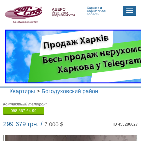
Харьков и
Toggle
Харьковская
область
naviga
Квартиры
>
Богодуховский район
Агенство
Контактный телефон:
недвижимости
098-567-64-99
"Аверс"
299 679 грн. /
7 000 $
ID 453286627