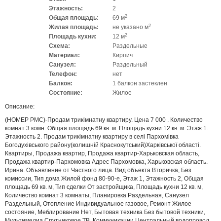
Этажность:
2
2
Общая площадь:
69 м
2
Жилая площадь:
не указано м
2
Площадь кухни:
12 м
Схема:
Раздельные
Материал:
Кирпич
Санузел:
Раздельный
Телефон:
нет
Балкон:
1 балкон застеклен
Состояние:
Жилое
Описание:
(НОМЕР PMC)-Продам трикімнатну квартиру. Цена 7 000 . Количество
комнат 3 комн. Общая площадь 69 кв. м. Площадь кухни 12 кв. м. Этаж 1.
Этажность 2. Продам трикімнатну квартиру в селі Пархомівка
Богодухівського району(колишній Краснокутський)Харківської області.
Квартиры, Продажа квартир, Продажа квартир-Харьковская область,
Продажа квартир-Пархомовка Адрес Пархомовка, Харьковская область.
Ирина. Объявление от Частного лица. Вид объекта Вторичка, Без
комиссии, Тип дома Жилой фонд 80-90-е, Этаж 1, Этажность 2, Общая
площадь 69 кв. м, Тип сделки От застройщика, Площадь кухни 12 кв. м,
Количество комнат 3 комнаты, Планировка Раздельная, Санузел
Раздельный, Отопление Индивидуальное газовое, Ремонт Жилое
состояние, Меблирование Нет, Бытовая техника Без бытовой техники,
Мультимедиа Спутниковое ТВ, Коммуникации Центральный водопровод,