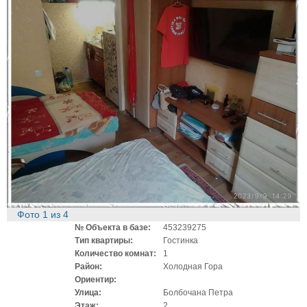
Фото
1
из
4
№ Объекта в базе:
453239275
Тип квартиры:
Гостинка
Количество комнат:
1
Район:
Холодная Гора
Ориентир:
Улица:
Болбочана Петра
Этаж:
2