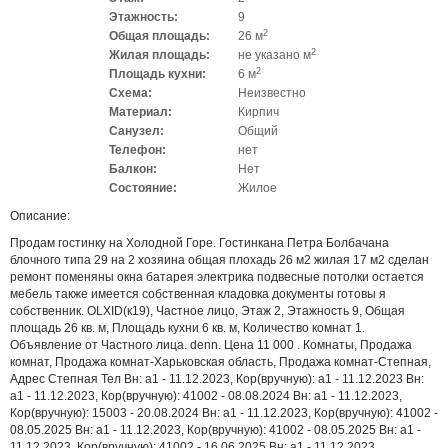
Этажность:
9
2
Общая площадь:
26 м
2
Жилая площадь:
не указано м
2
Площадь кухни:
6 м
Схема:
Неизвестно
Материал:
Кирпич
Санузел:
Общий
Телефон:
нет
Балкон:
Нет
Состояние:
Жилое
Описание:
Продам гостинку на Холодной Горе. Гостинкана Петра Болбачана
блочного типа 29 на 2 хозяина общая плохадь 26 м2 жилая 17 м2 сделан
ремонт поменяны окна батарея электрика подвесные потолки остается
мебель также имеется собственная кладовка документы готовы я
собственник. OLXID(к19), Частное лицо, Этаж 2, Этажность 9, Общая
площадь 26 кв. м, Площадь кухни 6 кв. м, Количество комнат 1.
Объявление от Частного лица. denn. Цена 11 000 . Комнаты, Продажа
комнат, Продажа комнат-Харьковская область, Продажа комнат-Степная,
Адрес Степная Тел Вн: a1 - 11.12.2023, Кор(вручную): a1 - 11.12.2023 Вн:
a1 - 11.12.2023, Кор(вручную): 41002 - 08.08.2024 Вн: a1 - 11.12.2023,
Кор(вручную): 15003 - 20.08.2024 Вн: a1 - 11.12.2023, Кор(вручную): 41002 -
08.05.2025 Вн: a1 - 11.12.2023, Кор(вручную): 41002 - 08.05.2025 Вн: a1 -
11.12.2023, Кор(вручную): 41002 - 16.06.2025 Вн: a1 - 11.12.2023,