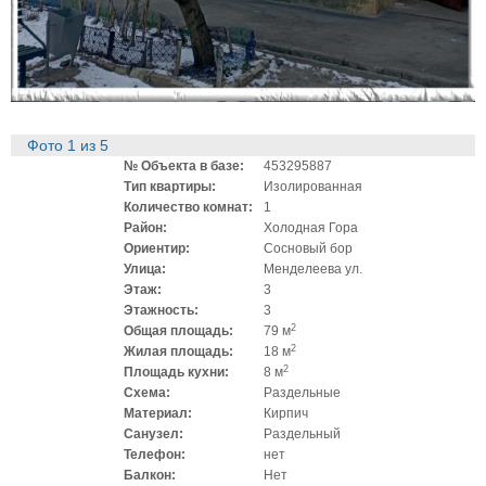
Фото
1
из
5
№ Объекта в базе:
453295887
Тип квартиры:
Изолированная
Количество комнат:
1
Район:
Холодная Гора
Ориентир:
Сосновый бор
Улица:
Менделеева ул.
Этаж:
3
Этажность:
3
2
Общая площадь:
79 м
2
Жилая площадь:
18 м
2
Площадь кухни:
8 м
Схема:
Раздельные
Материал:
Кирпич
Санузел:
Раздельный
Телефон:
нет
Балкон:
Нет