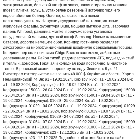
электровытяжка, бельевой шкаф на заказ, новая стиральная машина
Indesit, плитка Польша, установлен резервный источник горячего
водоснабжения бойлер Gorenie, качественный новый
полотенцесушитель. На кухне двухуровневый потолок, матовые
акриловые фасады, фурнитура Blum, мощная вытяжка Zirtal, варочная
панель Whirpool, раковина Franke, предусмотрена установка
посудомоечной машины, духовой шкаф Samsung. Новые алюминиевые
батареи, дорогие немецкие обои. Коридор гостинную разделяет
двухсторонний многофункциональный шкаф-купе с зеркальным торцом.
Кондиционер сплит систама Chigo.Балкон застеклен, добротные
деревянные рамы. Район тихий, рядом расположен АТБ, подьезд чистый
и теплый, домофон. Горячая и холодная вода постоянно. В квартире
тепло. Я реальный хозяин, переписку не веду. Звонить с 9 до 21.
Риелторам категорически не звонить 48 000 $ Харківська область, Харків,
Немишлянський 74 Вн: a1 - 19.02.2024, Кор(вручную): a1 - 19.02.2024 Вн:
a1 - 19.02.2024, Кор(вручную): s10 - 19.02.2024 Вн: a1 - 19.02.2024,
Кор(вручную): 15008 - 26.04.2024 Вн: a1 - 19.02.2024, Кор(вручную): 15008
- 26.04.2024 Вн: a1 - 19.02.2024, Кор(вручную): 15001 - 29.04.2024 Вн: a1 -
19.02.2024, Кор(вручную): 01029 - 25.05.2024 Вн: a1 - 19.02.2024,
Кор(вручную): 01029 - 04.06.2024 Вн: a1 - 19.02.2024, Кор(вручную): 01029
- 22.06.2024 Вн: a1 - 19.02.2024, Кор(вручную): 01029 - 18.07.2024 Вн: a1 -
19.02.2024, Кор(вручную): 01029 - 24.07.2024 Вн: a1 - 19.02.2024,
Кор(вручную): 31054 - 07.08.2024 Вн: a1 - 19.02.2024, Кор(вручную): 15009
- 04.09.2024 Вн: a1 - 19.02.2024, Кор(вручную): 31000 - 12.12.2024 Вн: a1 -
19.02.2024, Кор(вручную): s23 - 12.12.2025 Вн: a1 - 19.02.2024,
Кор(вручную): s23 - 12.12.2025 Подробнее об этом объекте на сайте