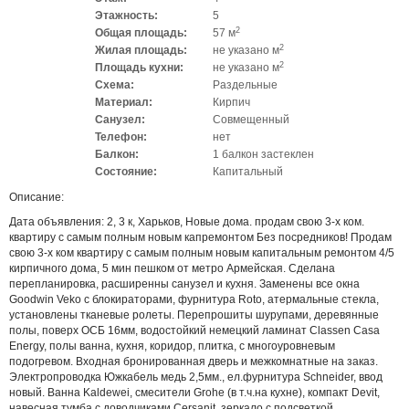
Этажность:
5
2
Общая площадь:
57 м
2
Жилая площадь:
не указано м
2
Площадь кухни:
не указано м
Схема:
Раздельные
Материал:
Кирпич
Санузел:
Совмещенный
Телефон:
нет
Балкон:
1 балкон застеклен
Состояние:
Капитальный
Описание:
Дата объявления: 2, 3 к, Харьков, Новые дома. продам свою 3-х ком.
квартиру с самым полным новым капремонтом Без посредников! Продам
свою 3-х ком квартиру с самым полным новым капитальным ремонтом 4/5
кирпичного дома, 5 мин пешком от метро Армейская. Сделана
перепланировка, расширенны санузел и кухня. Заменены все окна
Goodwin Veko с блокираторами, фурнитура Roto, атермальные стекла,
установлены тканевые ролеты. Перепрошиты шурупами, деревянные
полы, поверх ОСБ 16мм, водостойкий немецкий ламинат Classen Casa
Energy, полы ванна, кухня, коридор, плитка, с многоуровневым
подогревом. Входная бронированная дверь и межкомнатные на заказ.
Электропроводка Южкабель медь 2,5мм., ел.фурнитура Schneider, ввод
новый. Ванна Kaldewei, смесители Grohe (в т.ч.на кухне), компакт Devit,
навесная тумба с доводчиками Cersanit, зеркало с подсветкой,