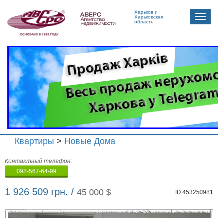
Харьков и
Toggle
Харьковская
область
naviga
Квартиры
>
Новые Дома
Агенство
Контактный телефон:
недвижимости
098-567-64-99
"Аверс"
1 926 509 грн. /
45 000 $
ID 453250981