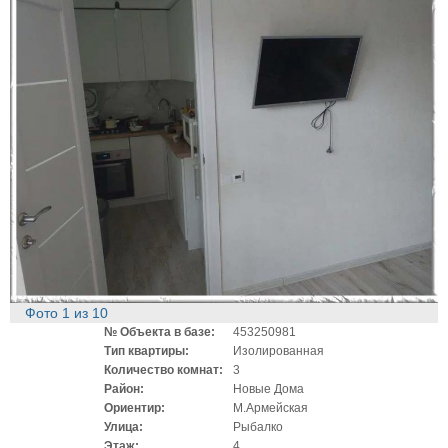
Фото
1
из
10
№ Объекта в базе:
453250981
Тип квартиры:
Изолированная
Количество комнат:
3
Район:
Новые Дома
Ориентир:
М.Армейская
Улица:
Рыбалко
Этаж:
4