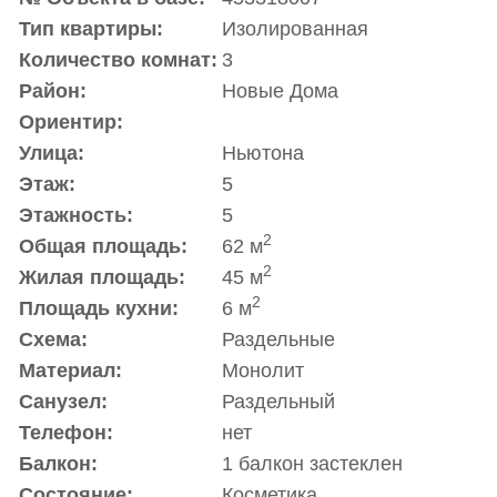
Тип квартиры:
Изолированная
Количество комнат:
3
Район:
Новые Дома
Ориентир:
Улица:
Ньютона
Этаж:
5
Этажность:
5
2
Общая площадь:
62 м
2
Жилая площадь:
45 м
2
Площадь кухни:
6 м
Схема:
Раздельные
Материал:
Монолит
Санузел:
Раздельный
Телефон:
нет
Балкон:
1 балкон застеклен
Состояние:
Косметика