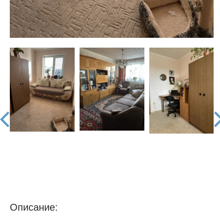
prev
nex
Описание: