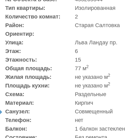
Тип квартиры:
Изолированная
Количество комнат:
2
Район:
Старая Салтовка
Ориентир:
Улица:
Льва Ландау пр.
Этаж:
6
Этажность:
15
2
Общая площадь:
77 м
2
Жилая площадь:
не указано м
2
Площадь кухни:
не указано м
Схема:
Раздельные
Материал:
Кирпич
Санузел:
Совмещенный
t
Телефон:
нет
Балкон:
1 балкон застеклен
Состояние:
Без ремонта