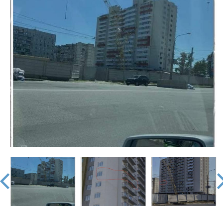
недвижимости
"Аверс"
prev
nex