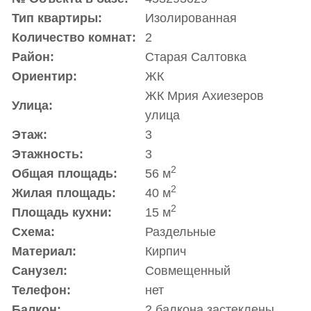
Тип квартиры:
Изолированная
Количество комнат:
2
Район:
Старая Салтовка
Ориентир:
ЖК
ЖК Мрия Ахиезеров
Улица:
улица
Этаж:
3
Этажность:
3
2
Общая площадь:
56 м
2
Жилая площадь:
40 м
2
Площадь кухни:
15 м
Схема:
Раздельные
Материал:
Кирпич
Санузел:
Совмещенный
Телефон:
нет
Балкон:
2 балкона застеклены