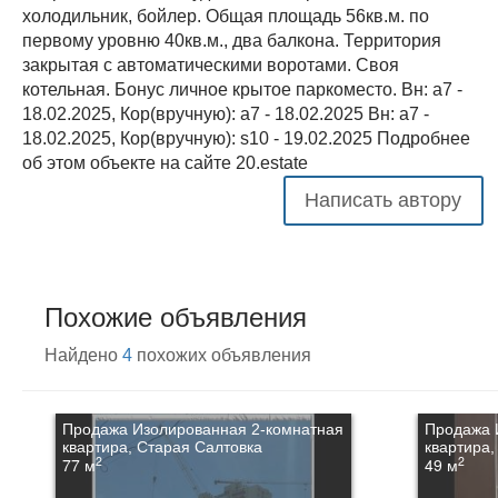
холодильник, бойлер. Общая площадь 56кв.м. по
первому уровню 40кв.м., два балкона. Территория
закрытая с автоматическими воротами. Своя
котельная. Бонус личное крытое паркоместо. Вн: a7 -
18.02.2025, Кор(вручную): a7 - 18.02.2025 Вн: a7 -
18.02.2025, Кор(вручную): s10 - 19.02.2025 Подробнее
об этом объекте на сайте 20.estate
Написать автору
Похожие объявления
Найдено
4
похожих объявления
Продажа Изолированная 2-комнатная
Продажа 
квартира, Старая Салтовка
квартира,
2
2
77 м
49 м