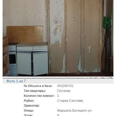
Фото
1
из
7
№ Объекта в базе:
453265701
Тип квартиры:
Гостинка
Количество комнат:
1
Район:
Старая Салтовка
Ориентир:
Улица:
Маршала Батицкого ул.
Этаж:
9