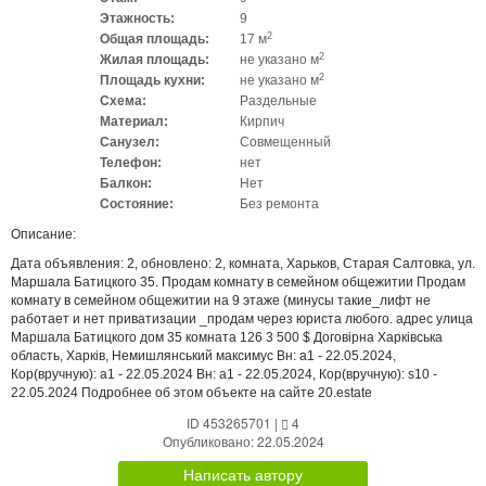
Этажность:
9
2
Общая площадь:
17 м
2
Жилая площадь:
не указано м
2
Площадь кухни:
не указано м
Схема:
Раздельные
Материал:
Кирпич
Санузел:
Совмещенный
Телефон:
нет
Балкон:
Нет
Состояние:
Без ремонта
Описание:
Дата объявления: 2, обновлено: 2, комната, Харьков, Старая Салтовка, ул.
Маршала Батицкого 35. Продам комнату в семейном общежитии Продам
комнату в семейном общежитии на 9 этаже (минусы такие_лифт не
работает и нет приватизации _продам через юриста любого. адрес улица
Маршала Батицкого дом 35 комната 126 3 500 $ Договірна Харківська
область, Харків, Немишлянський максимус Вн: a1 - 22.05.2024,
Кор(вручную): a1 - 22.05.2024 Вн: a1 - 22.05.2024, Кор(вручную): s10 -
22.05.2024 Подробнее об этом объекте на сайте 20.estate
ID 453265701
|
4
Опубликовано: 22.05.2024
Написать автору