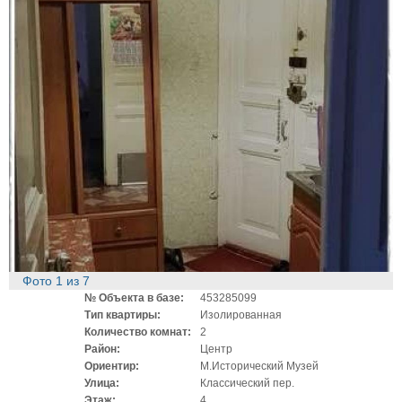
Фото
1
из
7
№ Объекта в базе:
453285099
Тип квартиры:
Изолированная
Количество комнат:
2
Район:
Центр
Ориентир:
М.Исторический Музей
Улица:
Классический пер.
Этаж:
4