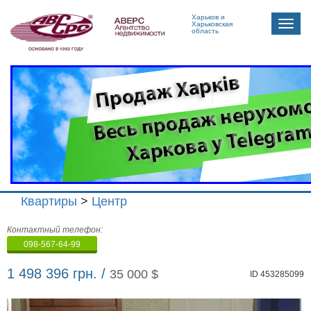
Харьков и
Toggle
Харьковская
область
naviga
Квартиры
>
Центр
Агенство
Контактный телефон:
недвижимости
098-567-64-99
"Аверс"
1 498 396 грн. /
35 000 $
ID 453285099