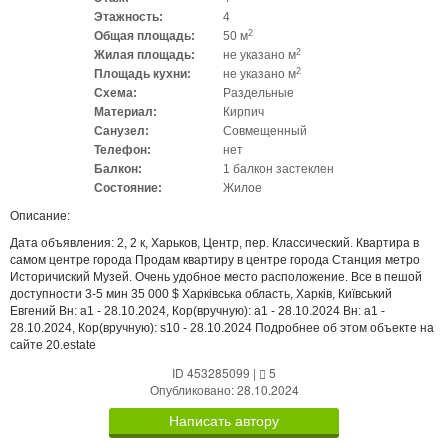
Этажность:
4
2
Общая площадь:
50 м
2
Жилая площадь:
не указано м
2
Площадь кухни:
не указано м
Схема:
Раздельные
Материал:
Кирпич
Санузел:
Совмещенный
Телефон:
нет
Балкон:
1 балкон застеклен
Состояние:
Жилое
Описание:
Дата объявления: 2, 2 к, Харьков, Центр, пер. Классический. Квартира в
самом центре города Продам квартиру в центре города Станция метро
Историчиский Музей. Очень удобное место расположение. Все в пешой
доступности 3-5 мин 35 000 $ Харківська область, Харків, Київський
Евгений Вн: a1 - 28.10.2024, Кор(вручную): a1 - 28.10.2024 Вн: a1 -
28.10.2024, Кор(вручную): s10 - 28.10.2024 Подробнее об этом объекте на
сайте 20.estate
ID 453285099
|
5
Опубликовано: 28.10.2024
Написать автору