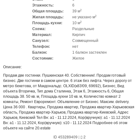
Этажность:
6
2
Общая площадь:
39 м
2
Жилая площадь:
не указано м
2
Площадь кухни:
10 м
Схема:
Раздельные
Материал:
Кирпич
Санузел:
Совмещенный
Телефон:
нет
Балкон:
1 балкон застеклен
Состояние:
Жилое
Описание:
Продам две гостинки. Пушкинская 40. Собственник!. Продам готовый
бизнес. Две гостинки в самом центре. 6 этаж без лифта. Через дорогу от
метро бекетова, от Макдональдс. OLXID(к83!09, 69692), Бизнес, Вид
объекта Вторичка, Тип дома Сталинка, Этаж 6, Этажность 6, Общая
площадь 38. 50 кв. м, Площадь кухни 10 кв. м, Количество комнат 2
комнаты, Ремонт Евроремонт. Объявление от Бизнес. Максим. delivery.
Цена 36 000 . Квартиры, Продажа квартир, Продажа квартир-Харьковская
область, Продажа квартир-Харьков, Продажа квартир-Киевский, Адрес
Харьков, Киевский Тел Вн: a1 - 11.12.2024, Кор(вручную): a1 - 11.12.2024
Вн: a1 - 11.12.2024, Кор(вручную): s10 - 11.12.2024 Подробнее об этом
объекте на сайте 20.estate
ID 453289409
|
2