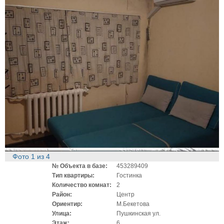
Фото
1
из
4
№ Объекта в базе:
453289409
Тип квартиры:
Гостинка
Количество комнат:
2
Район:
Центр
Ориентир:
М.Бекетова
Улица:
Пушкинская ул.
Этаж:
6