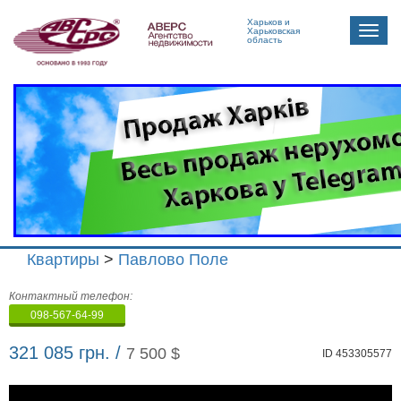
Харьков и
Toggle
Харьковская
область
naviga
Квартиры
>
Павлово Поле
Агенство
Контактный телефон:
недвижимости
098-567-64-99
"Аверс"
321 085 грн. /
7 500 $
ID 453305577