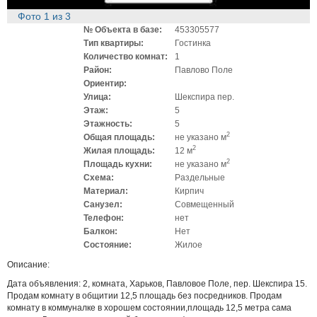
Фото
1
из
3
№ Объекта в базе:
453305577
Тип квартиры:
Гостинка
Количество комнат:
1
Район:
Павлово Поле
Ориентир:
Улица:
Шекспира пер.
Этаж:
5
Этажность:
5
2
Общая площадь:
не указано м
2
Жилая площадь:
12 м
2
Площадь кухни:
не указано м
Схема:
Раздельные
Материал:
Кирпич
Санузел:
Совмещенный
Телефон:
нет
Балкон:
Нет
Состояние:
Жилое
Описание:
Дата объявления: 2, комната, Харьков, Павловое Поле, пер. Шекспира 15.
Продам комнату в общитии 12,5 площадь без посредников. Продам
комнату в коммуналке в хорошем состоянии,площадь 12,5 метра сама