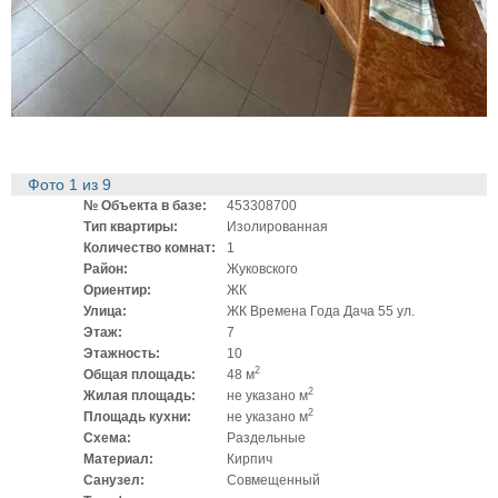
Фото
1
из
9
№ Объекта в базе:
453308700
Тип квартиры:
Изолированная
Количество комнат:
1
Район:
Жуковского
Ориентир:
ЖК
Улица:
ЖК Времена Года Дача 55 ул.
Этаж:
7
Этажность:
10
2
Общая площадь:
48 м
2
Жилая площадь:
не указано м
2
Площадь кухни:
не указано м
Схема:
Раздельные
Материал:
Кирпич
Санузел:
Совмещенный