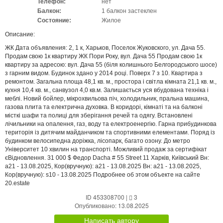
Телефон:
нет
Балкон:
1 балкон застеклен
Состояние:
Жилое
Описание:
ЖК Дата объявления: 2, 1 к, Харьков, Поселок Жуковского, ул. Дача 55.
Продам свою 1к квартиру ЖК Пори Року, вул. Дача 55 Продам свою 1к
квартиру за адресою: вул. Дача 55 (біля колишнього Белгородського шосе)
з гарним видом. Будинок здано у 2014 році. Поверх 7 з 10. Квартира з
ремонтом. Загальна площа 48,1 кв. м., простора і світла кімната 21,1 кв. м.,
кухня 10,4 кв. м., санвузол 4,0 кв.м. Залишається уся вбудована техніка і
меблі. Новий бойлер, мікрохвильова піч, холодильник, пральна машина,
газова плита та електрична духовка. В коридорі, кімнаті та на балконі
місткі шафи та полиці для зберігання речей та одягу. Встановлені
лічильники на опалення, газ, воду та електроенергію. Гарна прибудинкова
територія із дитячим майданчиком та спортивними елементами. Поряд із
будинком велосипедна доріжка, лісопарк, багато озону. До метро
Університет 10 хвилин на транспорті. Можливий продаж за сертифікат
єВідновлення. 31 000 $ Федор Dacha # 55 Street 11 Харків, Київський Вн:
a21 - 13.08.2025, Кор(вручную): a21 - 13.08.2025 Вн: a21 - 13.08.2025,
Кор(вручную): s10 - 13.08.2025 Подробнее об этом объекте на сайте
20.estate
ID 453308700
|
3
Опубликовано: 13.08.2025
Написать автору