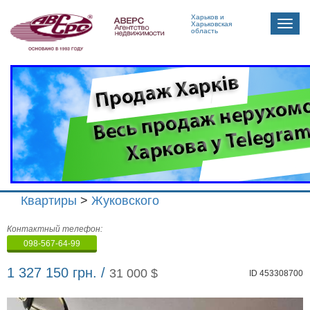
Харьков и
Toggle
Харьковская
область
naviga
Квартиры
>
Жуковского
Агенство
Контактный телефон:
недвижимости
098-567-64-99
"Аверс"
1 327 150 грн. /
31 000 $
ID 453308700