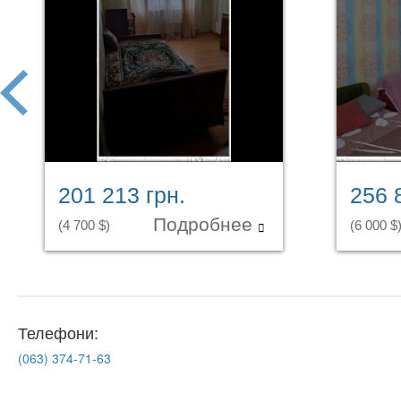
prev
201 213 грн.
256 
Подробнее
(4 700 $)
(6 000 $
Телефони:
(063)
374-71-63