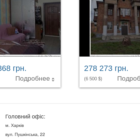
868 грн.
278 273 грн.
Подробнее
Подро
)
(6 500 $)
Головний офіс:
м. Харків
вул. Пушкінська, 22