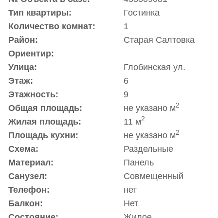
Тип квартиры:
Гостинка
Количество комнат:
1
Район:
Старая Салтовка
Ориентир:
Улица:
Глобинская ул.
Этаж:
6
Этажность:
9
2
Общая площадь:
не указано м
2
Жилая площадь:
11 м
2
Площадь кухни:
не указано м
Схема:
Раздельные
Материал:
Панель
Санузел:
Совмещенный
Телефон:
нет
Балкон:
Нет
Состояние:
Жилое