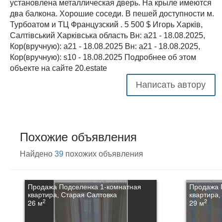
установлена металлическая дверь. На крыле имеются
два балкона. Хорошие соседи. В пешей доступности м.
Турбоатом и ТЦ Французский . 5 500 $ Игорь Харків,
Салтівський Харківська область Вн: a21 - 18.08.2025,
Кор(вручную): a21 - 18.08.2025 Вн: a21 - 18.08.2025,
Кор(вручную): s10 - 18.08.2025 Подробнее об этом
объекте на сайте 20.estate
Написать автору
Похожие объявления
Найдено
39
похожих объявления
Продажа Подселенка 1-комнатная
Продажа 
квартира, Старая Салтовка
квартира,
2
2
26 м
29 м