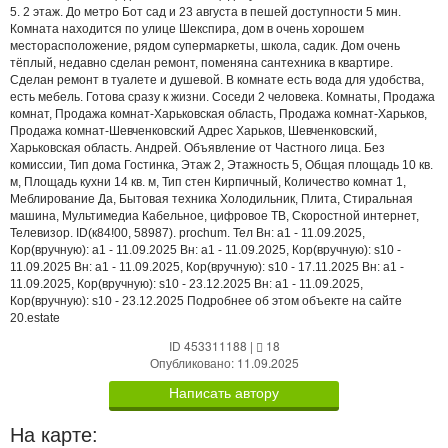
5. 2 этаж. До метро Бот сад и 23 августа в пешей доступности 5 мин.
Комната находится по улице Шекспира, дом в очень хорошем
месторасположение, рядом супермаркеты, школа, садик. Дом очень
тёплый, недавно сделан ремонт, поменяна сантехника в квартире.
Сделан ремонт в туалете и душевой. В комнате есть вода для удобства,
есть мебель. Готова сразу к жизни. Соседи 2 человека. Комнаты, Продажа
комнат, Продажа комнат-Харьковская область, Продажа комнат-Харьков,
Продажа комнат-Шевченковский Адрес Харьков, Шевченковский,
Харьковская область. Андрей. Объявление от Частного лица. Без
комиссии, Тип дома Гостинка, Этаж 2, Этажность 5, Общая площадь 10 кв.
м, Площадь кухни 14 кв. м, Тип стен Кирпичный, Количество комнат 1,
Меблирование Да, Бытовая техника Холодильник, Плита, Стиральная
машина, Мультимедиа Кабельное, цифровое ТВ, Скоростной интернет,
Телевизор. ID(к84!00, 58987). prochum. Тел Вн: a1 - 11.09.2025,
Кор(вручную): a1 - 11.09.2025 Вн: a1 - 11.09.2025, Кор(вручную): s10 -
11.09.2025 Вн: a1 - 11.09.2025, Кор(вручную): s10 - 17.11.2025 Вн: a1 -
11.09.2025, Кор(вручную): s10 - 23.12.2025 Вн: a1 - 11.09.2025,
Кор(вручную): s10 - 23.12.2025 Подробнее об этом объекте на сайте
20.estate
ID 453311188
|
18
Опубликовано: 11.09.2025
Написать автору
На карте: