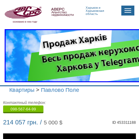
Харьков и
Toggle
Харьковская
область
naviga
Квартиры
>
Павлово Поле
Агенство
Контактный телефон:
недвижимости
098-567-64-99
"Аверс"
214 057 грн. /
5 000 $
ID 453311188