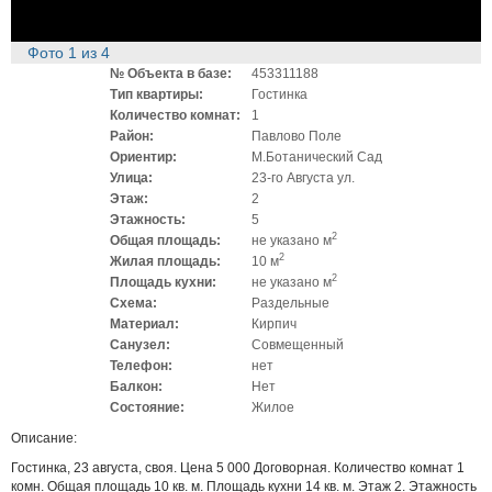
Фото
1
из
4
№ Объекта в базе:
453311188
Тип квартиры:
Гостинка
Количество комнат:
1
Район:
Павлово Поле
Ориентир:
М.Ботанический Сад
Улица:
23-го Августа ул.
Этаж:
2
Этажность:
5
2
Общая площадь:
не указано м
2
Жилая площадь:
10 м
2
Площадь кухни:
не указано м
Схема:
Раздельные
Материал:
Кирпич
Санузел:
Совмещенный
Телефон:
нет
Балкон:
Нет
Состояние:
Жилое
Описание:
Гостинка, 23 августа, своя. Цена 5 000 Договорная. Количество комнат 1
комн. Общая площадь 10 кв. м. Площадь кухни 14 кв. м. Этаж 2. Этажность