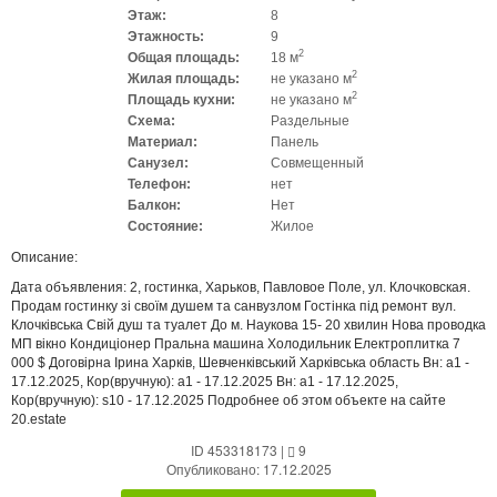
Этаж:
8
Этажность:
9
2
Общая площадь:
18 м
2
Жилая площадь:
не указано м
2
Площадь кухни:
не указано м
Схема:
Раздельные
Материал:
Панель
Санузел:
Совмещенный
Телефон:
нет
Балкон:
Нет
Состояние:
Жилое
Описание:
Дата объявления: 2, гостинка, Харьков, Павловое Поле, ул. Клочковская.
Продам гостинку зі своїм душем та санвузлом Гостінка під ремонт вул.
Клочківська Свій душ та туалет До м. Наукова 15- 20 хвилин Нова проводка
МП вікно Кондиціонер Пральна машина Холодильник Електроплитка 7
000 $ Договірна Ірина Харків, Шевченківський Харківська область Вн: a1 -
17.12.2025, Кор(вручную): a1 - 17.12.2025 Вн: a1 - 17.12.2025,
Кор(вручную): s10 - 17.12.2025 Подробнее об этом объекте на сайте
20.estate
ID 453318173
|
9
Опубликовано: 17.12.2025