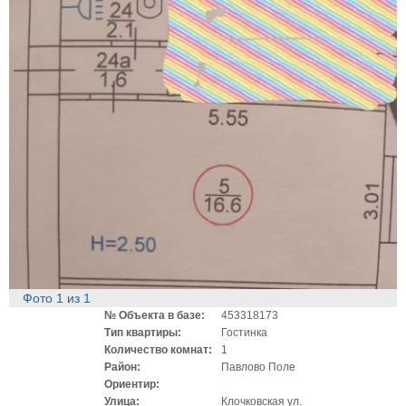
Фото
1
из
1
№ Объекта в базе:
453318173
Тип квартиры:
Гостинка
Количество комнат:
1
Район:
Павлово Поле
Ориентир:
Улица:
Клочковская ул.