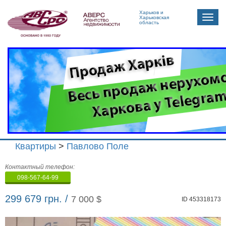
Харьков и
Toggle
Харьковская
область
naviga
Квартиры
>
Павлово Поле
Агенство
Контактный телефон:
недвижимости
098-567-64-99
"Аверс"
299 679 грн. /
7 000 $
ID 453318173