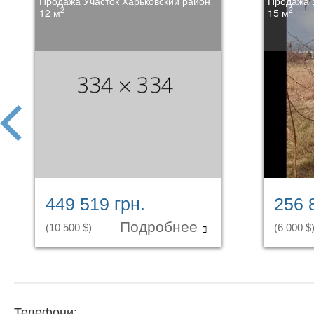
Продажа Участок Харьковский район
Продажа 
2
2
12 м
15 м
prev
449 519 грн.
256 
Подробнее
(10 500 $)
(6 000 $
Телефони: