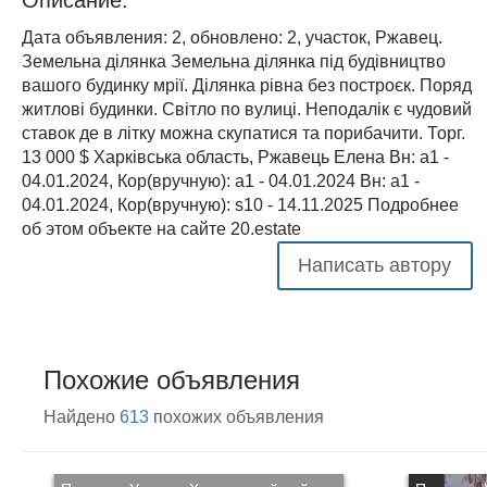
Дата объявления: 2, обновлено: 2, участок, Ржавец.
Земельна ділянка Земельна ділянка під будівництво
вашого будинку мрії. Ділянка рівна без построєк. Поряд
житлові будинки. Світло по вулиці. Неподалік є чудовий
ставок де в літку можна скупатися та порибачити. Торг.
13 000 $ Харківська область, Ржавець Елена Вн: a1 -
04.01.2024, Кор(вручную): a1 - 04.01.2024 Вн: a1 -
04.01.2024, Кор(вручную): s10 - 14.11.2025 Подробнее
об этом объекте на сайте 20.estate
Написать автору
Похожие объявления
Найдено
613
похожих объявления