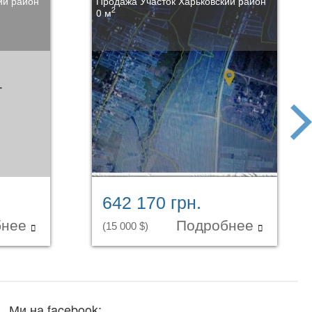
ий район
Продажа Участок Харьковский район
2
0 м
next
642 170 грн.
бнее
Подробнее
(15 000 $)
Ми на facebook: