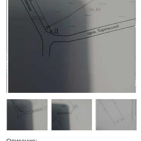
недвижимости
"Аверс"
Описание: