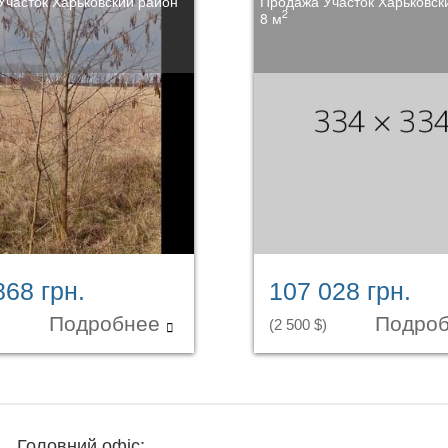
Участок Харьковский район
Продажа Участок Харьковск
2
8 м
868 грн.
107 028 грн.
Подробнее
Подро
)
(2 500 $)
Головний офіс: