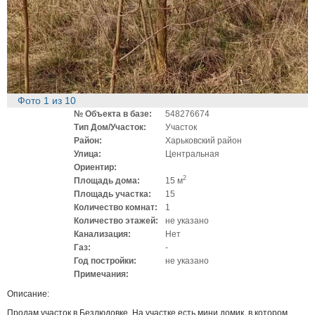
Фото
1
из
10
№ Объекта в базе:
548276674
Тип Дом/Участок:
Участок
Район:
Харьковский район
Улица:
Центральная
Ориентир:
2
Площадь дома:
15 м
Площадь участка:
15
Количество комнат:
1
Количество этажей:
не указано
Канализация:
Нет
Газ:
-
Год постройки:
не указано
Примечания:
Описание:
Продам участок в Безлюдовке. На участке есть мини домик, в котором