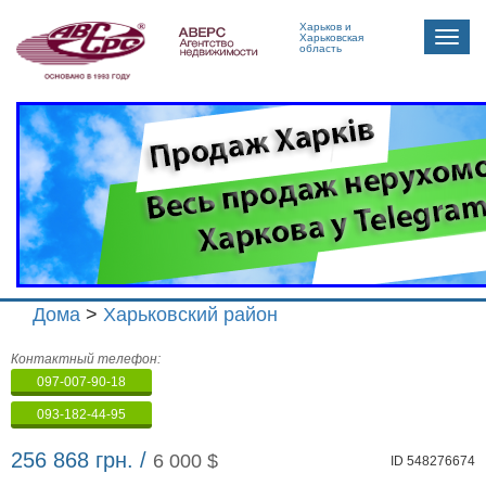
Харьков и
Toggle
Харьковская
область
naviga
Дома
>
Харьковский район
Агенство
Контактный телефон:
недвижимости
097-007-90-18
"Аверс"
093-182-44-95
256 868 грн. /
6 000 $
ID 548276674