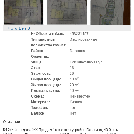
Фото
1
из
3
№ Объекта в базе:
453231457
Тип квартиры:
Изолированная
Количество комнат:
1
Район:
Гагарина
Ориентир:
Улица:
Елизаветинская ул.
Этаж:
16
Этажность:
16
2
Общая площадь:
43 м
2
Жилая площадь:
20 м
2
Площадь кухни:
10 м
Схема:
Неизвестно
Материал:
Кирпич
Телефон:
нет
Балкон:
Нет
Описание:
54 ЖК #продажа ЖК Продам 1к. квартиру, район Гагарина, 43.0 кв.м.,