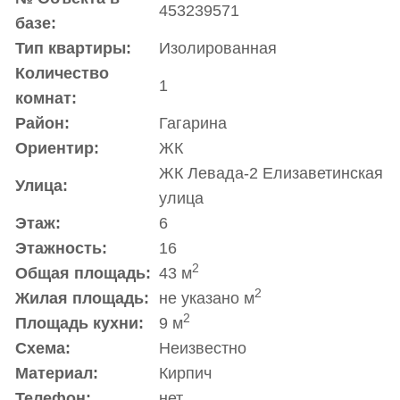
453239571
базе:
Тип квартиры:
Изолированная
Количество
1
комнат:
Район:
Гагарина
Ориентир:
ЖК
ЖК Левада-2 Елизаветинская
Улица:
улица
Этаж:
6
Этажность:
16
2
Общая площадь:
43 м
2
Жилая площадь:
не указано м
2
Площадь кухни:
9 м
Схема:
Неизвестно
Материал:
Кирпич
Телефон:
нет