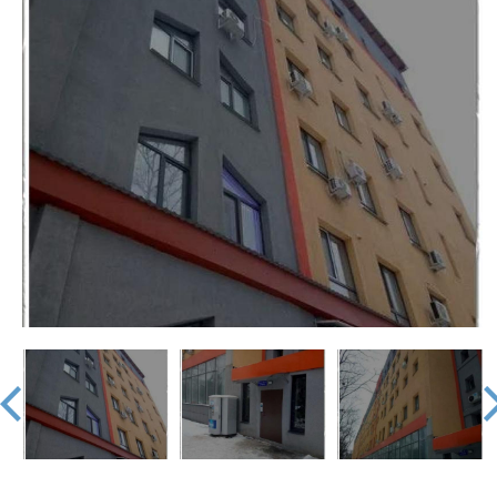
недвижимости
"Аверс"
prev
nex