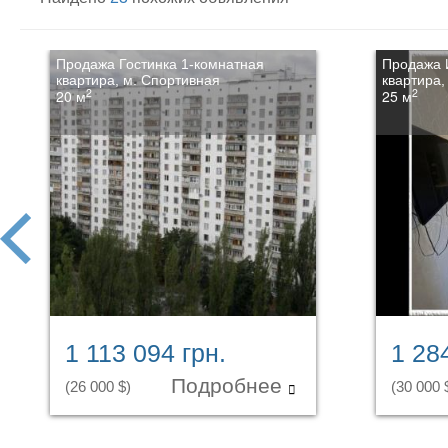
Продажа Гостинка 1-комнатная
Продажа 
квартира, м. Спортивная
квартира,
2
2
20 м
25 м
prev
1 113 094 грн.
1 28
Подробнее
(26 000 $)
(30 000 