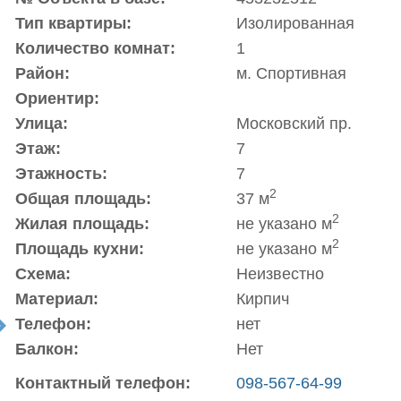
Тип квартиры:
Изолированная
Количество комнат:
1
Район:
м. Спортивная
Ориентир:
Улица:
Московский пр.
Этаж:
7
Этажность:
7
2
Общая площадь:
37 м
2
Жилая площадь:
не указано м
2
Площадь кухни:
не указано м
Схема:
Неизвестно
Материал:
Кирпич
Телефон:
нет
t
Балкон:
Нет
Контактный телефон:
098-567-64-99